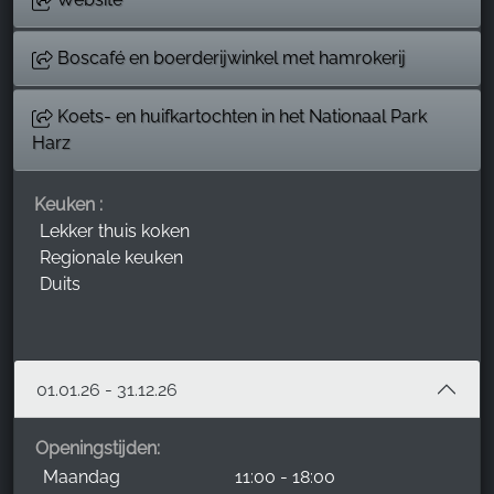
Boscafé en boerderijwinkel met hamrokerij
Koets- en huifkartochten in het Nationaal Park
Harz
Keuken :
Lekker thuis koken
Regionale keuken
Duits
01.01.26 - 31.12.26
Openingstijden:
Maandag
11:00 - 18:00