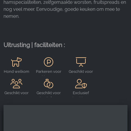
hamspecialiteiten, zelfgemaakte worsten, fruitspreads en
Google Analytics
nog veel meer. Eenvoudige, goede keuken om mee te
nemen.
Name:
_ga, _gid, _gac_gb_
Provider:
Google LLC
Uitrusting | faciliteiten :
Purpose:
Verzamelen van statistieken over websitegebruik
Cookie duration:
Hond welkom
Parkeren voor
Geschikt voor
24 uur - 2 jaar
klanten
evenementen
Geschikt voor
Geschikt voor
Exclusief
groepen
bruiloften
boekbaar