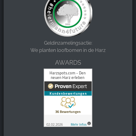
Geldinzamelingsactie:
We planten loofbomen in de Harz
AWARDS