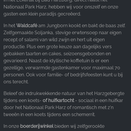
Facebook Pixel
Nationaal Park Harz, hebben wij voor onszelf en onze
gasten een klein paradijs gecreëerd.
Name:
_fbp, fr, _fbq, fbq
In het
Waldcafé
am Jungborn kookt en bakt de baas zelf.
Zelfgemaakte Soljanka, stevige erwtensoep naar eigen
Provider:
recept of salami van wild zwijn en hert uit eigen
Facebook Ireland Ltd.
productie. Plus een grote keuze aan dagelijks vers
Purpose:
gebakken taarten en cakes, seizoensgebonden en
Advertentiemeting en marketing
gevarieerd. Naast de idyllische koffietuin is er een
gezellige, verwarmde gastenkamer voor maximaal 70
Cookie duration:
personen. Ook voor familie- of bedrijfsfeesten kunt u bij
3 maanden - 1 jaar
ons terecht.
Beleef de indrukwekkende natuur van het Harzgebergte
STATISTIEKEN
tijdens een koets-
of huifkartocht
- sociaal in een huifkar
door het Nationaal Park Harz of romantisch met z'n
Cookies voor statistieken verzamelen anoniem
tweeën in een koets tijdens een schemerrit.
informatie. Deze informatie helpt ons te begrijpen
hoe onze bezoekers onze website gebruiken.
In onze
boerderijwinkel
bieden wij zelfgerookte