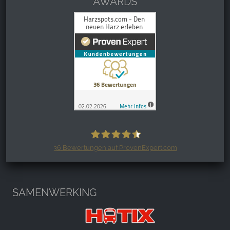
AWARDS
36
Bewertungen auf ProvenExpert.com
Harzspots.com - Den neuen Harz
erleben
SAMENWERKING