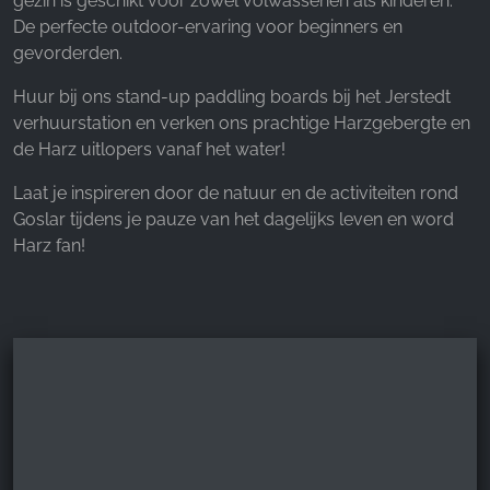
gezin is geschikt voor zowel volwassenen als kinderen.
Facebook Pixel
De perfecte outdoor-ervaring voor beginners en
gevorderden.
Name:
_fbp, fr, _fbq, fbq
Huur bij ons stand-up paddling boards bij het Jerstedt
verhuurstation en verken ons prachtige Harzgebergte en
Provider:
de Harz uitlopers vanaf het water!
Facebook Ireland Ltd.
Laat je inspireren door de natuur en de activiteiten rond
Purpose:
Advertentiemeting en marketing
Goslar tijdens je pauze van het dagelijks leven en word
Harz fan!
Cookie duration:
3 maanden - 1 jaar
STATISTIEKEN
Cookies voor statistieken verzamelen anoniem
informatie. Deze informatie helpt ons te begrijpen
hoe onze bezoekers onze website gebruiken.