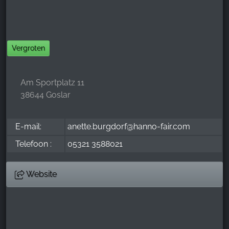
Google Analytics
Name:
_ga, _gid, _gac_gb_
Vergroten
Provider:
Google LLC
Am Sportplatz 11
Purpose:
38644 Goslar
Verzamelen van statistieken over websitegebruik
Cookie duration:
E-mail:
anette.burgdorf@hanno-fair.com
24 uur - 2 jaar
Telefoon :
05321 3588021
Website