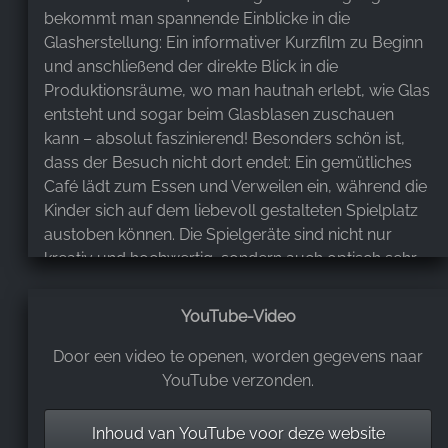
bekommt man spannende Einblicke in die
Glasherstellung: Ein informativer Kurzfilm zu Beginn
und anschließend der direkte Blick in die
Produktionsräume, wo man hautnah erlebt, wie Glas
entsteht und sogar beim Glasblasen zuschauen
kann – absolut faszinierend! Besonders schön ist,
dass der Besuch nicht dort endet: Ein gemütliches
Café lädt zum Essen und Verweilen ein, während die
Kinder sich auf dem liebevoll gestalteten Spielplatz
austoben können. Die Spielgeräte sind nicht nur
kreativ und hochwertig, sondern auch optisch sehr
ansprechend. Direkt daneben liegt ein
wunderschöner Park mit Bach,
YouTube-Video
Aussichtsplattformen und einem gepflegten Garten
– perfekt für einen entspannten Spaziergang. Ob
Door een video te openen, worden gegevens naar
drinnen oder draußen, Sommer oder Winter: Dieser
YouTube verzonden.
Ort ist zu jeder Jahreszeit einen Besuch wert. Ein
echtes Ausflugsziel, das verbindet, begeistert und
Inhoud van YouTube voor deze website