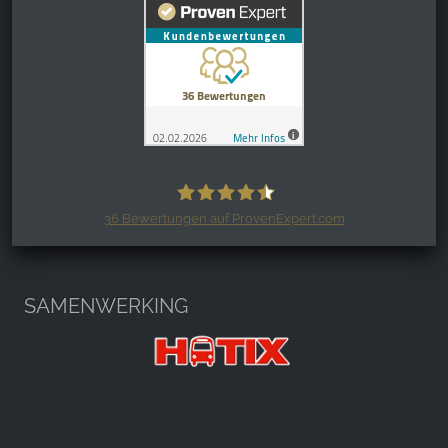
Außergewöhnliche Geschenke, falls man mal etwas
besonderes möchte. Allerdings empfanden wir die
Preise sehr hoch (im Vergleich zu Manufakturen in
Bayern). Ebenfalls teuer ist das Restaurant. Wir
haben deshalb nur etwas getrunken. An der
Freundlichkeit könnte noch ein bisschen gearbeitet
werden, die war nicht so herzlich, wie in anderen
Harzregionen. Insgesamt ganz nett, wenn man in der
Nähe ist.
36
Bewertungen auf ProvenExpert.com
Harzspots.com - Den neuen Harz
erleben
SAMENWERKING