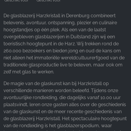
Geschikt voor
Geschikt voor
tieners van
senioren
16-18 jaar
De glasblazerij Harzkristall in Derenburg combineert
belevenis, avontuur, ontspanning, plezier en culinaire
hoogstandjes op één plek. Als een van de laatst
overgebleven glasblazerijen in Duitsland zijn wij een
toeristisch hoogtepunt in de Harz. Wij trekken rond de
260.000 bezoekers en bieden jong en oud de kans om
niet alleen het immateriële wereldcultuurerfgoed van de
traditionele glasproductie live te beleven, maar ook om
zelf met glas te werken.
De magie van de glaskunst kan bij Harzkristall op
verschillende manieren worden beleefd. Tijdens onze
avontuurlijke rondleiding, die dagelijks vanaf 10.00 uur
plaatsvindt, leren onze gasten alles over de geschiedenis
van de glaskunst en de meer recente geschiedenis van
de glasblazerij Harzkristall. Het spectaculaire hoogtepunt
van de rondleiding is het glasblazerspodium, waar