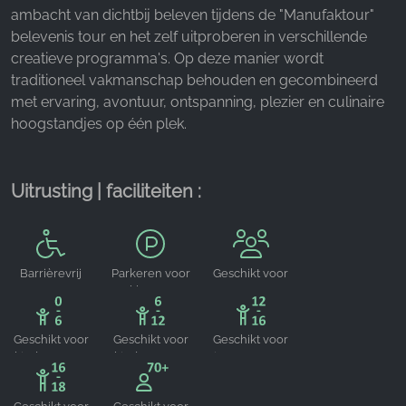
ambacht van dichtbij beleven tijdens de "Manufaktour"
Google Analytics
belevenis tour en het zelf uitproberen in verschillende
Name:
creatieve programma's. Op deze manier wordt
_ga, _gid, _gac_gb_
traditioneel vakmanschap behouden en gecombineerd
met ervaring, avontuur, ontspanning, plezier en culinaire
Provider:
hoogstandjes op één plek.
Google LLC
Purpose:
Verzamelen van statistieken over websitegebruik
Uitrusting | faciliteiten :
Cookie duration:
24 uur - 2 jaar
Barrièrevrij
Parkeren voor
Geschikt voor
klanten
groepen
Geschikt voor
Geschikt voor
Geschikt voor
kinderen van
kinderen van
jongeren van
0-6 jaar
6-12 jaar
12-16 jaar