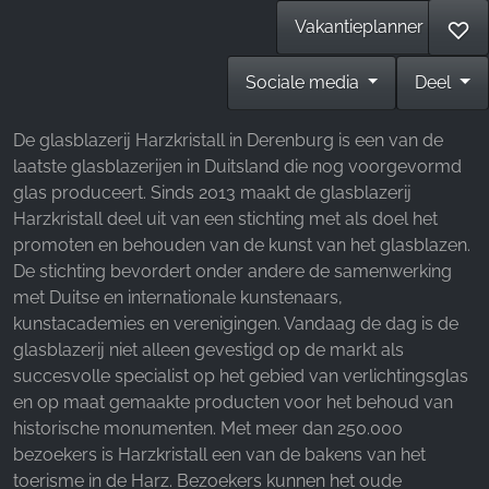
Facebook Pixel
Vakantieplanner
♡
Name:
Sociale media
Deel
_fbp, fr, _fbq, fbq
Provider:
De glasblazerij Harzkristall in Derenburg is een van de
Facebook Ireland Ltd.
laatste glasblazerijen in Duitsland die nog voorgevormd
glas produceert. Sinds 2013 maakt de glasblazerij
Purpose:
Advertentiemeting en marketing
Harzkristall deel uit van een stichting met als doel het
promoten en behouden van de kunst van het glasblazen.
Cookie duration:
De stichting bevordert onder andere de samenwerking
3 maanden - 1 jaar
met Duitse en internationale kunstenaars,
kunstacademies en verenigingen. Vandaag de dag is de
glasblazerij niet alleen gevestigd op de markt als
STATISTIEKEN
succesvolle specialist op het gebied van verlichtingsglas
Cookies voor statistieken verzamelen anoniem
en op maat gemaakte producten voor het behoud van
informatie. Deze informatie helpt ons te begrijpen
historische monumenten. Met meer dan 250.000
hoe onze bezoekers onze website gebruiken.
bezoekers is Harzkristall een van de bakens van het
toerisme in de Harz. Bezoekers kunnen het oude