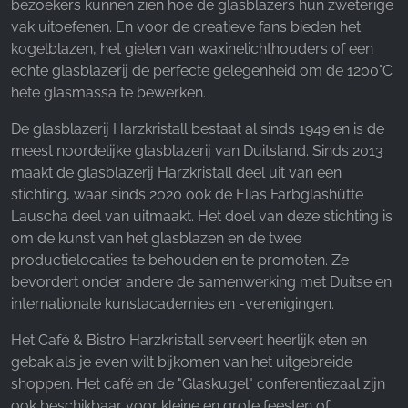
bezoekers kunnen zien hoe de glasblazers hun zweterige
vak uitoefenen. En voor de creatieve fans bieden het
kogelblazen, het gieten van waxinelichthouders of een
echte glasblazerij de perfecte gelegenheid om de 1200°C
hete glasmassa te bewerken.
De glasblazerij Harzkristall bestaat al sinds 1949 en is de
meest noordelijke glasblazerij van Duitsland. Sinds 2013
maakt de glasblazerij Harzkristall deel uit van een
stichting, waar sinds 2020 ook de Elias Farbglashütte
Lauscha deel van uitmaakt. Het doel van deze stichting is
om de kunst van het glasblazen en de twee
productielocaties te behouden en te promoten. Ze
bevordert onder andere de samenwerking met Duitse en
internationale kunstacademies en -verenigingen.
Het Café & Bistro Harzkristall serveert heerlijk eten en
gebak als je even wilt bijkomen van het uitgebreide
shoppen. Het café en de "Glaskugel" conferentiezaal zijn
ook beschikbaar voor kleine en grote feesten of