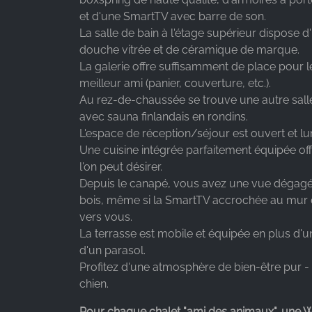
Facebook Ireland Ltd.
et d'une SmartTV avec barre de son.
La salle de bain à l'étage supérieur dispose 
Purpose:
douche vitrée et de céramique de marque.
Mesure de la publicité et marketing
La galerie offre suffisamment de place pour
Cookie
meilleur ami (panier, couverture, etc.).
duration:
Au rez-de-chaussée se trouve une autre sal
3 mois - 1 an
avec sauna finlandais en rondins.
L'espace de réception/séjour est ouvert et l
Une cuisine intégrée parfaitement équipée of
STATISTIQUES
l'on peut désirer.
Depuis le canapé, vous avez une vue dégagée
Les cookies statistiques collectent des
bois, même si la SmartTV accrochée au mur 
informations de manière anonyme. Ces
vers vous.
informations nous aident à comprendre comment
La terrasse est mobile et équipée en plus d'
nos visiteurs utilisent notre site web.
d'un parasol.
Profitez d'une atmosphère de bien-être pur -
Google Analytics
chien.
Name:
Pour chaque chalet "ami des animaux", une 
_ga, _gid, _gac_gb_