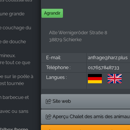
Agrandir
d'une grande
 le couchage du
Alte Wernigeröder Straße 8
38879 Schierke
le de douche
umineux.
E-mail:
anfrage@harz.plus
fre tout ce que
Téléphone :
017657848733
 sur le poêle à
Langues :
est tournée
un barbecue et
Site web
 avec ou sans
Aperçu Chalet des amis des animau
Walbox (borne