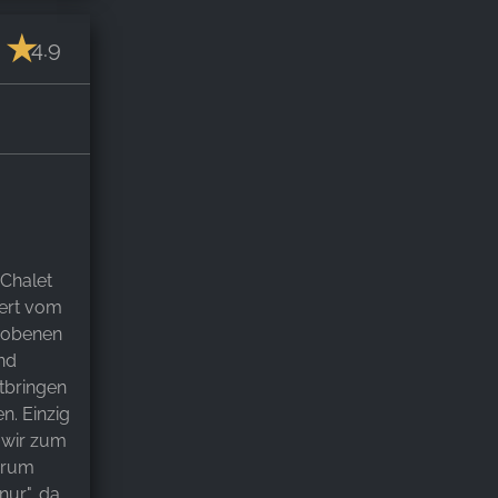
4.9
Chalet
tert vom
hobenen
nd
itbringen
. Einzig
n wir zum
arum
nur", da