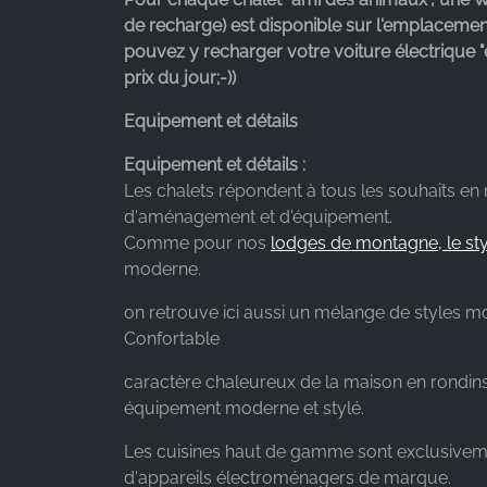
de recharge) est disponible sur l'emplacemen
Provider:
pouvez y recharger votre voiture électrique 
Google LLC
prix du jour;-))
Purpose:
Equipement et détails
Collecte de statistiques sur
l'utilisation du site web
Equipement et détails :
Les chalets répondent à tous les souhaits en
Cookie
duration:
d'aménagement et d'équipement.
24 heures - 2 ans
Comme pour nos
lodges de montagne, le sty
moderne.
on retrouve ici aussi un mélange de styles m
Confortable
caractère chaleureux de la maison en rondins
équipement moderne et stylé.
Les cuisines haut de gamme sont exclusive
d'appareils électroménagers de marque.