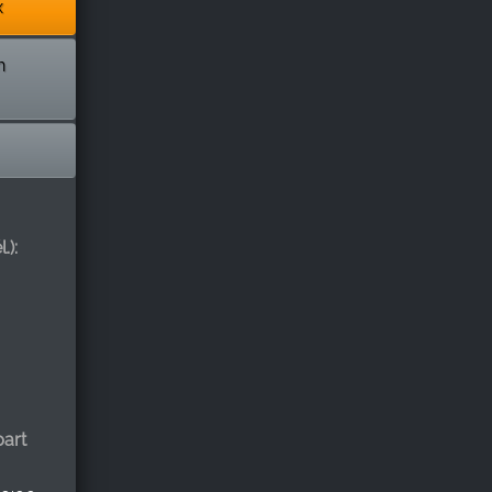
x
n
.):
art