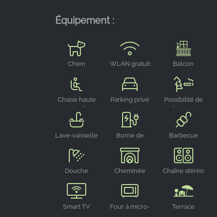
Équipement :
Chien
WLAN gratuit
Balcon
bienvenu
Chaise haute
Parking privé
Possibilité de
pour enfant
fumer à
l'extérieur
Lave-vaisselle
Borne de
Barbecue
recharge
électrique
Douche
Cheminée
Chaîne stéréo
Smart TV
Four à micro-
Terrace
ondes