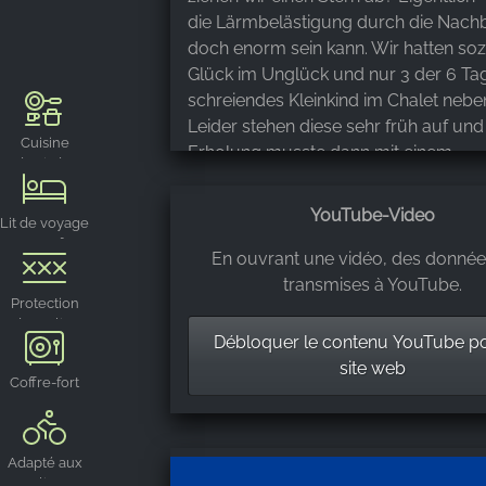
die Lärmbelästigung durch die Nach
doch enorm sein kann. Wir hatten so
Glück im Unglück und nur 3 der 6 Tag
schreiendes Kleinkind im Chalet nebe
Leider stehen diese sehr früh auf un
Cuisine
Erholung musste dann mit einem
équipée
Mittagsschlaf nachgeholt werden ode
dem Rückzug nach unten in die Sauna
YouTube-Video
Lit de voyage
könnte evtl. noch etwas mehr in den
pour enfant
Lärmschutz investiert werden. Wenn 
En ouvrant une vidéo, des donnée
Nachbarn da sind, ist das Wellnessch
transmises à YouTube.
Protection
wirklich eine klare 5/5 🥰 Eine kleine
d'escalier
Anmerkung unsererseits noch: Trotz 
Débloquer le contenu YouTube p
pour enfants
Mangel den wir bei der Verwalterin di
site web
Coffre-fort
gemeldet haben, kam der Hausmeist
an Tag 3 nicht vorbei. Wir haben dann
Reparatur verzichtet und den Stuhl ni
Adapté aux
genutzt. Vielen Dank für die tolle Wo
cyclistes