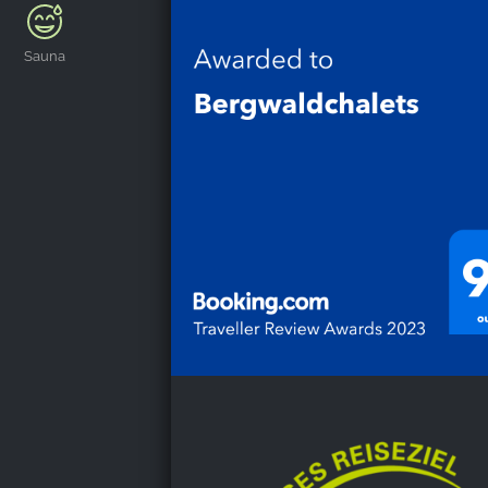
Harz 🥰
Sauna
Bianca Simon
,
Feb 15, 2026
Wir hatten eine wunderschöne Zeit i
Bergwaldchalet. Hoher Komfort, sup
Ausstattung des Chalets, absolut toll
Wellnessbereich, ein richtig freundlic
Vermieter und für uns die perfekte La
Unternehmungen in der Region. Wint
so wie man sich ihn wünscht! Schierk
Umgebung sind sehr zu empfehlen.
Christiane Rogalski
,
Feb 14, 2026