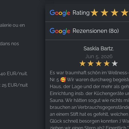
Rating
alerie ou en
Rezensionen
(80)
 dans nos
Saskia Bartz
,
Jun 5, 2026
Es war traumhaft schön im Wellness-
140 EUR/nuit.
Nr. 5 🥰 Wir waren durchweg begeis
: 25 EUR/nuit
Haus, der Lage und der mehr als ge
Einrichtung insb. der Küchengeräte u
Sauna. Wir hätten sogut wie nichts m
brauchen an Verbrauchsgegenständen
an einem Stift hat es gefehlt, welche
Glück schnell besorgen konnten ;) W
ziehen wir einen Stern ab? Eigentlich "