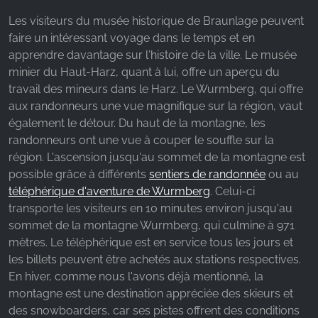
Google Analytics
Les visiteurs du musée historique de Braunlage peuvent
faire un intéressant voyage dans le temps et en
Name:
apprendre davantage sur l'histoire de la ville. Le musée
_ga, _gid, _gac_gb_
minier du Haut-Harz, quant à lui, offre un aperçu du
Provider:
travail des mineurs dans le Harz. Le Wurmberg, qui offre
Google LLC
aux randonneurs une vue magnifique sur la région, vaut
également le détour. Du haut de la montagne, les
Purpose:
Collecte de statistiques sur l'utilisation du site web
randonneurs ont une vue à couper le souffle sur la
région. L'ascension jusqu'au sommet de la montagne est
Cookie duration:
possible grâce à différents
sentiers de randonnée
ou au
24 heures - 2 ans
téléphérique d'aventure de Wurmberg
. Celui-ci
transporte les visiteurs en 10 minutes environ jusqu'au
sommet de la montagne Wurmberg, qui culmine à 971
mètres. Le téléphérique est en service tous les jours et
les billets peuvent être achetés aux stations respectives.
En hiver, comme nous l'avons déjà mentionné, la
montagne est une destination appréciée des skieurs et
des snowboarders, car ses pistes offrent des conditions