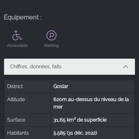
Équipement :
Accessible
Parking
aux
visiteurs
personnes à
mobilité
Chiffres, données, faits
réduite
District
Goslar
Altitude
620m au-dessus du niveau de la
mer
Surface
31,65 km² de superficie
Habitants
5.585 (31 déc. 2022)