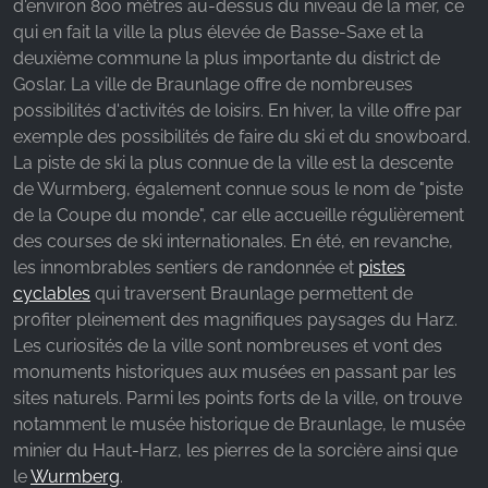
d'environ 800 mètres au-dessus du niveau de la mer, ce
qui en fait la ville la plus élevée de Basse-Saxe et la
Name:
deuxième commune la plus importante du district de
_fbp, fr, _fbq, fbq
Goslar. La ville de Braunlage offre de nombreuses
Provider:
possibilités d'activités de loisirs. En hiver, la ville offre par
Facebook Ireland Ltd.
exemple des possibilités de faire du ski et du snowboard.
La piste de ski la plus connue de la ville est la descente
Purpose:
de Wurmberg, également connue sous le nom de "piste
Mesure de la publicité et marketing
de la Coupe du monde", car elle accueille régulièrement
Cookie duration:
des courses de ski internationales. En été, en revanche,
3 mois - 1 an
les innombrables sentiers de randonnée et
pistes
cyclables
qui traversent Braunlage permettent de
profiter pleinement des magnifiques paysages du Harz.
STATISTIQUES
Les curiosités de la ville sont nombreuses et vont des
monuments historiques aux musées en passant par les
Les cookies statistiques collectent des
sites naturels. Parmi les points forts de la ville, on trouve
informations de manière anonyme. Ces
notamment le musée historique de Braunlage, le musée
informations nous aident à comprendre comment
minier du Haut-Harz, les pierres de la sorcière ainsi que
nos visiteurs utilisent notre site web.
le
Wurmberg
.