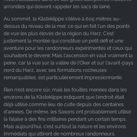
Google Analytics
arrondies qui doivent rappeler les sacs de laine.
Name:
Au sommet, la Kästeklippe s'élève à 605 mètres au-
_ga, _gid, _gac_gb_
dessus du niveau de la mer, ce qui en fait l'un des points
de vue les plus élevés de la région du Harz. C'est
Provider:
justement la montée qui constitue un petit défi et une
Google LLC
aventure pour les randonneurs expérimentés et ceux qui
Purpose:
souhaitent le devenir. Mais l'ascension en vaut vraiment la
Collecte de statistiques sur l'utilisation du site web
peine, car la vue sur la vallée de l'Oker et sur l'avant-pays
nord du Harz, avec ses formations rocheuses
Cookie duration:
remarquables, est particulièrement impressionnante.
24 heures - 2 ans
Rien n'est encore sûr, mais les fouilles menées dans les
environs de la Kästeklippe indiquent que l'endroit était
déjà utilisé comme lieu de culte depuis des centaines
d'années. De même, les Saxons ont probablement utilisé
la falaise à des fins militaires pendant un certain temps.
Mais aujourd'hui, c'est surtout la nature et les environs
immédiats qui attirent de nombreux randonneurs.