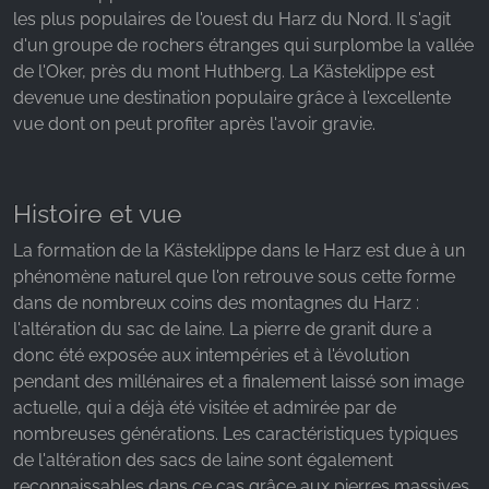
les plus populaires de l'ouest du Harz du Nord. Il s'agit
Name:
d'un groupe de rochers étranges qui surplombe la vallée
_fbp, fr, _fbq, fbq
de l'Oker, près du mont Huthberg. La Kästeklippe est
devenue une destination populaire grâce à l'excellente
Provider:
vue dont on peut profiter après l'avoir gravie.
Facebook Ireland Ltd.
Purpose:
Mesure de la publicité et marketing
Histoire et vue
Cookie duration:
La formation de la Kästeklippe dans le Harz est due à un
3 mois - 1 an
phénomène naturel que l'on retrouve sous cette forme
dans de nombreux coins des montagnes du Harz :
l'altération du sac de laine. La pierre de granit dure a
STATISTIQUES
donc été exposée aux intempéries et à l'évolution
Les cookies statistiques collectent des
pendant des millénaires et a finalement laissé son image
informations de manière anonyme. Ces
actuelle, qui a déjà été visitée et admirée par de
informations nous aident à comprendre comment
nombreuses générations. Les caractéristiques typiques
nos visiteurs utilisent notre site web.
de l'altération des sacs de laine sont également
reconnaissables dans ce cas grâce aux pierres massives