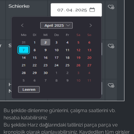
Name:
_fbp, fr, _fbq, fbq
Provider:
Facebook Ireland Ltd.
Purpose:
Reklam ölçümü ve pazarlaması
Cookie duration:
3 ay - 1 yıl
İSTATISTIKLER
İstatistik Çerezleri anonim olarak bilgi toplar. Bu
bilgiler, ziyaretçilerimizin web sitemizi nasıl
Bu şekilde dinlenme günlerini, çalışma saatlerini vb.
kullandığını anlamamıza yardımcı olur.
hesaba katabilirsiniz
Bu şekilde Harz dağlarındaki tatilinizi parça parça ve
Google Analytics
kronolojik olarak planlayabilirsiniz. Kaydedilen tüm girişler