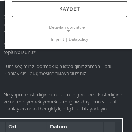
KAYDET
harzspots.com'da gezinirken Gezilecek Yerler, Konaklama,
Gastronomi, Alışveriş, Kültür veya Keşfet kategorilerinden
veya ilgili alt kategorilerinden bir girişi beğendiyseniz, Tatil
Detayları görüntüle
Planlayıcısı düğmesinin yanındaki ❤ işaretine tıklayın.
Imprint
|
Datapolicy
NECESSARY COOKIES
Şu anda, favorilerinizi bir tür alışveriş sepetinde
topluyorsunuz
Bu çerezler temel işlevselliği sağlar ve web
.
sitesinin kullanımı için gereklidir.
Tüm seçiminizi görmek için istediğiniz zaman "Tatil
Planlayıcısı" düğmesine tıklayabilirsiniz.
PAZARLAMA
Ne yapmak istediğinizi, ne zaman gecelemek istediğinizi
Pazarlama çerezleri üçüncü taraflarca
ve nerede yemek yemek istediğinizi düşünün ve tatil
kişiselleştirilmiş reklamlar göstermek için kullanılır.
planlayıcısındaki her giriş için ilgili tarihi ayarlayın.
Bunu, web siteleri arasında ziyaretçileri izleyerek
yaparlar.
Facebook Pixel