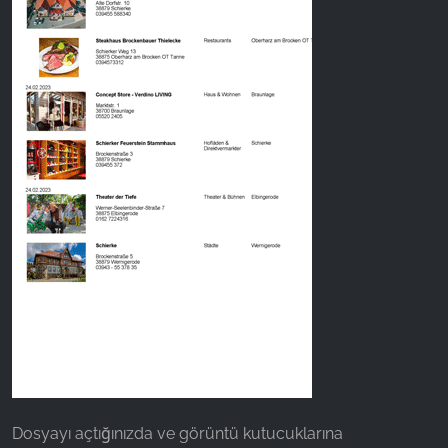
Dosyayı açtığınızda ve görüntü kutucuklarına