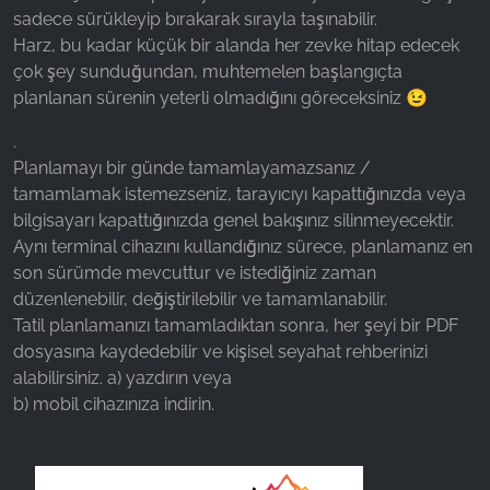
sadece sürükleyip bırakarak sırayla taşınabilir.
Name:
Harz, bu kadar küçük bir alanda her zevke hitap edecek
_ga, _gid, _gac_gb_
çok şey sunduğundan, muhtemelen başlangıçta
planlanan sürenin yeterli olmadığını göreceksiniz 😉
Provider:
Google LLC
.
Purpose:
Planlamayı bir günde tamamlayamazsanız /
Web sitesi kullanımına ilişkin istatistiklerin
tamamlamak istemezseniz, tarayıcıyı kapattığınızda veya
toplanması
bilgisayarı kapattığınızda genel bakışınız silinmeyecektir.
Aynı terminal cihazını kullandığınız sürece, planlamanız en
Cookie duration:
son sürümde mevcuttur ve istediğiniz zaman
24 saat - 2 yıl
düzenlenebilir, değiştirilebilir ve tamamlanabilir.
Tatil planlamanızı tamamladıktan sonra, her şeyi bir PDF
dosyasına kaydedebilir ve kişisel seyahat rehberinizi
alabilirsiniz. a) yazdırın veya
b) mobil cihazınıza indirin.