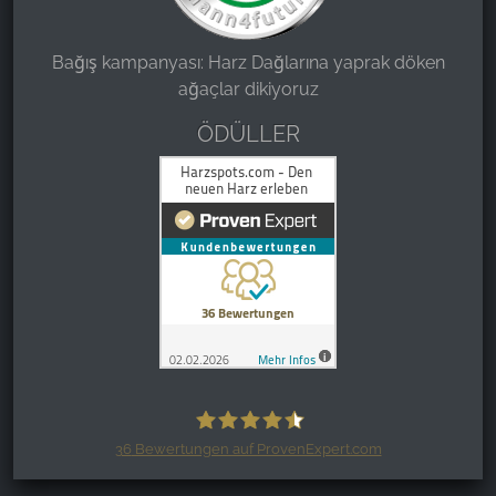
Bağış kampanyası: Harz Dağlarına yaprak döken
ağaçlar dikiyoruz
ÖDÜLLER
36
Bewertungen auf ProvenExpert.com
Harzspots.com - Den neuen Harz