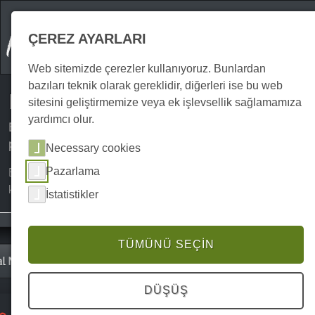
ÇEREZ AYARLARI
Web sitemizde çerezler kullanıyoruz. Bunlardan
bazıları teknik olarak gereklidir, diğerleri ise bu web
Harz Dağları'ndaki tatilim
sitesini geliştirmemize veya ek işlevsellik sağlamamıza
yardımcı olur.
Böylece Harz Dağları'ndaki konaklamanızı şimdiden
planlayabilirsiniz!
Necessary cookies
Pazarlama
Bizde oturum açmanız veya herhangi bir yere
kaydolmanız gerekmez.
İstatistikler
TÜMÜNÜ SEÇIN
DÜŞÜŞ