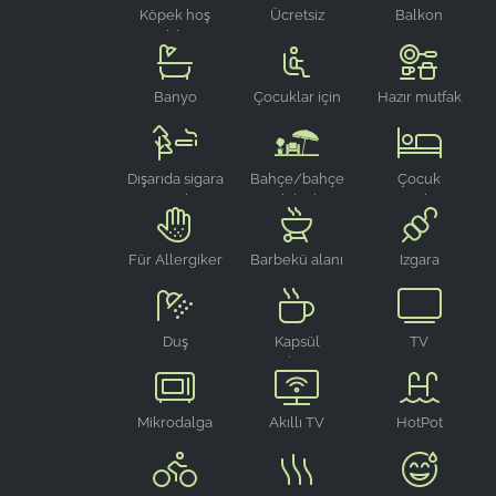
Köpek hoş
Ücretsiz
Balkon
geldiniz
WLAN
Banyo
Çocuklar için
Hazır mutfak
mama
sandalyesi
Dışarıda sigara
Bahçe/bahçe
Çocuk
içme alanı
mobilyaları
seyahat
karyolası
Für Allergiker
Barbekü alanı
Izgara
geeignet
Duş
Kapsül
TV
makinesi
Mikrodalga
Akıllı TV
HotPot