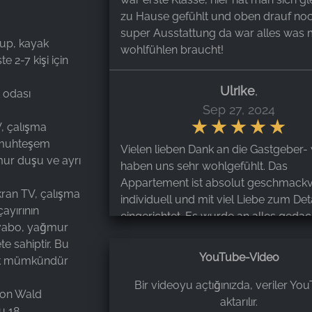
zu Hause gefühlt und oben drauf noc
super Ausstattung da war alles was
lup, kayak
wohlfühlen braucht!
e 2-7 kişi için
Ulrike
,
k odası
Sep 27, 2024
V, çalışma
n muhteşem
Vielen lieben Dank an die Gastgeber- 
ur duşu ve ayrı
haben uns sehr wohlgefühlt. Das
Appartement ist absolut geschmackv
kran TV, çalışma
individuell und mit viel Liebe zum Deta
ayırının
eingerichtet. Es wurde an alles gedac
avabo, yağmur
Kuscheldecken, Kerzen, auf dem Tisc
te sahiptir. Bu
eine frische Hortensie.....eine eigene
YouTube-Video
tak mümkündür
Sauna....alle Lodges sind im "
Baukastenprinzip" buchbar. In der K
Bir videoyu açtığınızda, veriler Yo
yon Wald
alles vorhanden-auch an Kleinigkeite
aktarılır.
Bu 18