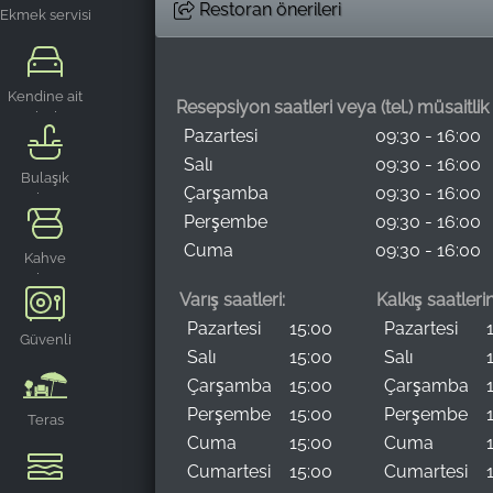
Restoran önerileri
Ekmek servisi
Kendine ait
Resepsiyon saatleri veya (tel.) müsaitli
park alanı
Pazartesi
09:30 - 16:00
Salı
09:30 - 16:00
Bulaşık
Çarşamba
09:30 - 16:00
Makinesi
Perşembe
09:30 - 16:00
Cuma
09:30 - 16:00
Kahve
makinesi
Varış saatleri:
Kalkış saatleri
Pazartesi
15:00
Pazartesi
Güvenli
Salı
15:00
Salı
Çarşamba
15:00
Çarşamba
Perşembe
15:00
Perşembe
Teras
Cuma
15:00
Cuma
Cumartesi
15:00
Cumartesi