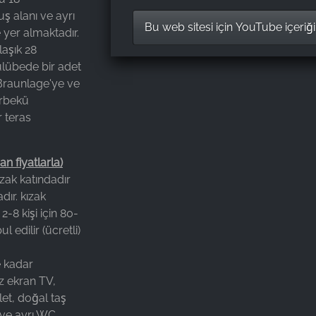
Salz, Pfeffer, Filtertüten wurde gedac
uş alanı ve ayrı
erwähnen sind noch die sehr "Rücken
Bu web sitesi için YouTube içeriği
 yer almaktadır.
freundlichen" Matratzen. Wir kommen
aşık 28
wieder!
ulübede bir adet
 Braunlage'ye ve
Sabine Jäger
,
arbekü
Sep 3, 2024
 teras
Wir hatten einen fantastischen
 fiyatlarla)
Wochenendaufenthalt in der Harzloge
zak katındadır
Unterkunft war absolut sauber und s
dır. kızak
stilvoll eingerichtet. Man merkt sofort
-8 kişi için 80-
hier auf hochwertige Materialien und 
 edilir (ücretli)
liebevolle Gestaltung geachtet wurde
Besonders beeindruckt waren wir vo
e kadar
ausgestatteten Küche, die uns alle
z ekran TV,
Möglichkeiten bot, unsere Mahlzeiten
let, doğal taş
problemlos zuzubereiten. Wir waren m
ve ayrı WC,