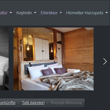
ültür
Keşfedin
Etkinlikler
Hizmetler Harzspots
erkünfte
Tatil daireleri
P0009UW00004