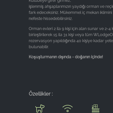
Kulübeye girer girmez,
Provider:
işlenmiş ahşaplarımızın yaydığı orman ve re
Google LLC
fark edeceksiniz. Mükemmel iç mekan iklimini a
nefeste hissedebilirsiniz.
Purpose:
Web sitesi kullanımına ilişkin
Orman evleri 2 ila 9 kişi için alan sunar ve 2-
istatistiklerin toplanması
birleştirilerek 15 ila 31 kişi veya tüm WLodgeO
Cookie
rezervasyon yapıldığında 40 kişiye kadar yeter
duration:
bulunabilir.
24 saat - 2 yıl
Koşuşturmanın dışında - doğanın içinde!
Özellikler :