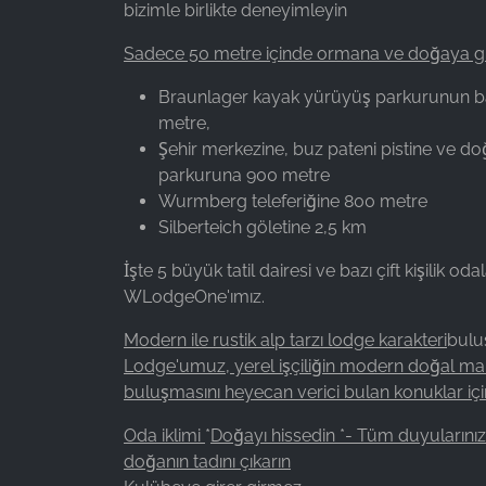
bizimle birlikte deneyimleyin
Facebook Ireland Ltd.
Sadece 50 metre içinde ormana ve doğaya gi
Purpose:
Reklam ölçümü ve pazarlaması
Braunlager kayak yürüyüş parkurunun b
metre,
Cookie
duration:
Şehir merkezine, buz pateni pistine ve do
3 ay - 1 yıl
parkuruna 900 metre
Wurmberg teleferiğine 800 metre
Silberteich göletine 2,5 km
İSTATISTIKLER
İşte 5 büyük tatil dairesi ve bazı çift kişilik o
İstatistik Çerezleri anonim olarak bilgi toplar. Bu
WLodgeOne'ımız.
bilgiler, ziyaretçilerimizin web sitemizi nasıl
Modern ile rustik alp tarzı lodge karakteri
bulu
kullandığını anlamamıza yardımcı olur.
Lodge'umuz, yerel işçiliğin modern doğal ma
buluşmasını heyecan verici bulan konuklar için
Google Analytics
Oda iklimi
*
Doğayı hissedin *- Tüm duyularını
Name:
_ga, _gid, _gac_gb_
doğanın tadını çıkarın