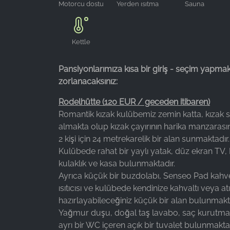
Motorcu dostu
Yerden ısıtma
Sauna
Kettle
Pansiyonlarımıza kısa bir giriş - seçim yapma
zorlanacaksınız:
Rodelhütte (120 EUR / geceden itibaren)
Romantik kızak kulübemiz zemin katta, kızak 
almakta olup kızak çayırının harika manzarası
2 kişi için 24 metrekarelik bir alan sunmaktadır.
Kulübede rahat bir yaylı yatak, düz ekran TV,
kulaklık ve kasa bulunmaktadır.
Ayrıca küçük bir buzdolabı, Senseo Pad kahv
ısıtıcısı ve kulübede kendinize kahvaltı veya atı
hazırlayabileceğiniz küçük bir alan bulunmakta
Yağmur duşu, doğal taş lavabo, saç kurutma
ayrı bir WC içeren açık bir tuvalet bulunmaktad