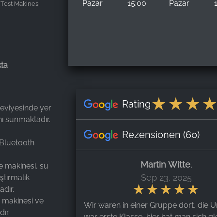
Pazar
15:00
Pazar
Tost Makinesi
kta
Rating
seviyesinde yer
nı sunmaktadır.
Rezensionen
(60)
 Bluetooth
Martin Witte
,
e makinesi, su
Sep 23, 2025
ştırmalık
dır.
 makinesi ve
Wir waren in einer Gruppe dort, die U
ır.
war erste Klasse, hier hat man sich gl