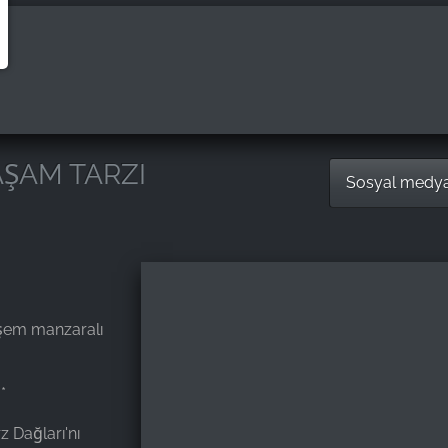
AŞAM TARZI
Sosyal medy
şem manzaralı
*
 Dağları'nı