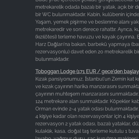
metrekarelik odada bazalı bir yatak, açık bir d
bir WC bulunmaktadır. Kabin, kulübenin içinde
Yaşam, yemek pişirme ve beslenme alanı yakl
metrekaredir ve son derece rahattır. Ayrıca, k
(kızılötesi) terleme havuzu ve kayak çayırına,
Harz Dağları'na bakan, barbekü yapmaya (b
rezervasyonlu) davet eden 20 metrekarelik bir
bulunmaktadır.
Toboggan Lodge (171 EUR / gece'den başlayan
Kızak pansiyonumuz, İstanbul'un Zemin kat kı
ve kızak çayırının harika manzarasını sunmakta
çayırının muhteşem manzarasını sunmaktadır. 2
124 metrekare alan sunmaktadır. Köpekler kabul
Orman evinde 2-4 yatak odası bulunmaktadır.
4 kişiye kadar olan rezervasyonlar için 4 kişiy
rezervasyon 2 yatak odası, bazalı yataklar, dü
kulaklık, kasa, doğal taş terleme kutulu 1 tuva
lavabo, yağmur duşu, saç kurutma makinesi 