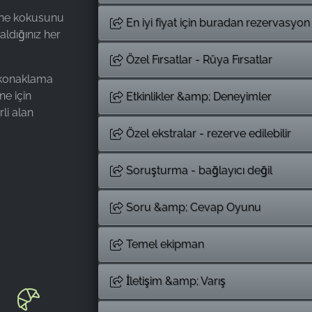
çine kokusunu
En iyi fiyat için buradan rezervasyon
ldığınız her
Özel Fırsatlar - Rüya Fırsatlar
4 konaklama
ne için
Etkinlikler &amp; Deneyimler
li alan
Özel ekstralar - rezerve edilebilir
Soruşturma - bağlayıcı değil
Soru &amp; Cevap Oyunu
Temel ekipman
İletişim &amp; Varış