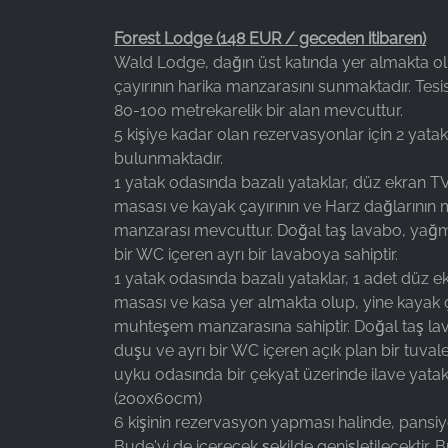
Forest Lodge (148 EUR / geceden itibaren)
Wald Lodge, dağın üst katında yer almakta o
çayırının harika manzarasını sunmaktadır. Tesist
80-100 metrekarelik bir alan mevcuttur.
5 kişiye kadar olan rezervasyonlar için 2 yata
bulunmaktadır.
1 yatak odasında bazalı yataklar, düz ekran T
masası ve kayak çayırının ve Harz dağlarını
manzarası mevcuttur. Doğal taş lavabo, yağm
bir WC içeren ayrı bir lavaboya sahiptir.
1 yatak odasında bazalı yataklar, 1 adet düz e
masası ve kasa yer almakta olup, yine kayak ç
muhteşem manzarasına sahiptir. Doğal taş l
duşu ve ayrı bir WC içeren açık plan bir tuvale
uyku odasında bir çekyat üzerinde ilave ya
(200x60cm)
6 kişinin rezervasyon yapması halinde, pansi
Bude'yi de içerecek şekilde genişletilecektir. 