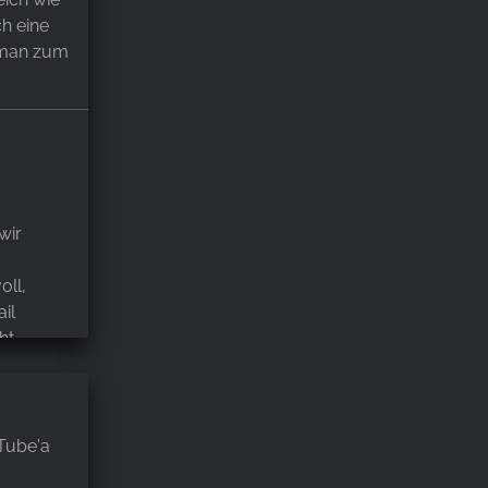
h eine
 man zum
wir
oll,
il
ht-
h stand
üche war
uTube'a
n wie