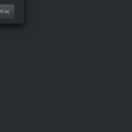
ht. Zu
-
ni aç
 sicher
! Die
ehr
, dass
eine
.
n der gut
it drei