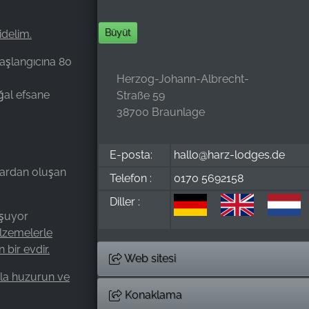
Büyüt
delim.
aşlangıcına 80
Herzog-Johann-Albrecht-
ğal efsane
Straße 59
38700 Braunlage
E-posta:
hallo@harz-lodges.de
dalardan oluşan
Telefon :
0170 5692158
Diller :
şuyor
lzemelerle
 bir evdir.
Web sitesi
zla huzurun ve
Konaklama