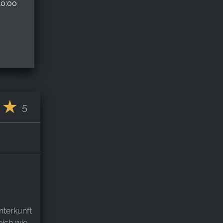
10:00
5
nterkunft
eich wie