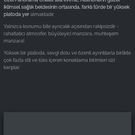
iklimsel sağlık beldesinin ortasında, farklı türde bir yüksek
Name:
platoda yer
almaktadır.
_fbp, fr, _fbq, fbq
Yalnızca konumu bile ayrıcalık açısından rakipsizdir -
Provider:
rahatlatıcı atmosfer, büyüleyici manzara, muhteşem
Facebook Ireland Ltd.
manzara!
Purpose:
Reklam ölçümü ve pazarlaması
Yüksek bir platoda, sevgi dolu ve özenli ayrıntılarla birlikte
çok fazla stil ve lüks içeren konaklama birimleri sizi
Cookie duration:
karşılar.
3 ay - 1 yıl
İSTATISTIKLER
İstatistik Çerezleri anonim olarak bilgi toplar. Bu
bilgiler, ziyaretçilerimizin web sitemizi nasıl
kullandığını anlamamıza yardımcı olur.
Google Analytics