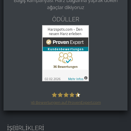
Bağış kampanyası: Harz Dağlarına yaprak döken
ağaçlar dikiyoruz
ÖDÜLLER
36
Bewertungen auf ProvenExpert.com
Harzspots.com - Den neuen Harz
erleben
İŞBİRLİKLERİ