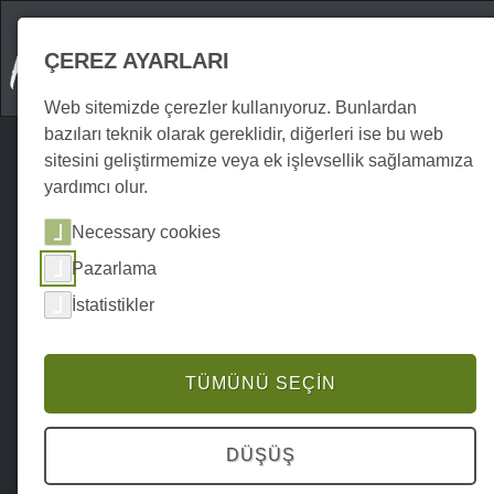
ÇEREZ AYARLARI
Web sitemizde çerezler kullanıyoruz. Bunlardan
bazıları teknik olarak gereklidir, diğerleri ise bu web
sitesini geliştirmemize veya ek işlevsellik sağlamamıza
yardımcı olur.
Necessary cookies
Pazarlama
İstatistikler
TÜMÜNÜ SEÇIN
DÜŞÜŞ
Home
Unterkünfte
Tatil Evleri
P0031UF00024