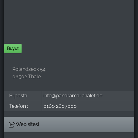
Name:
_ga, _gid, _gac_gb_
Provider:
Google LLC
Purpose:
Büyüt
Web sitesi kullanımına ilişkin istatistiklerin
toplanması
Rolandseck 54
Cookie duration:
06502 Thale
24 saat - 2 yıl
E-posta:
info@panorama-chalet.de
Telefon :
0160 2607000
Web sitesi