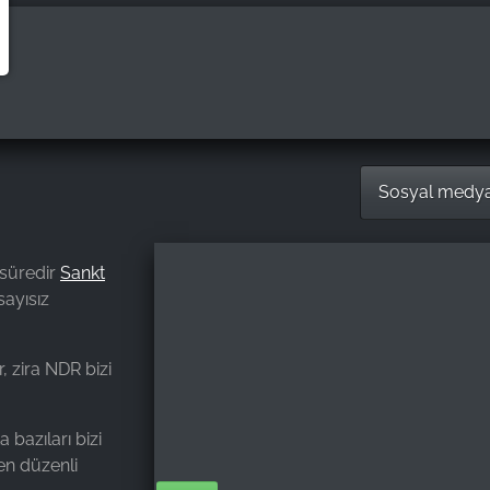
Sosyal medy
 süredir
Sankt
sayısız
r, zira NDR bizi
 bazıları bizi
en düzenli