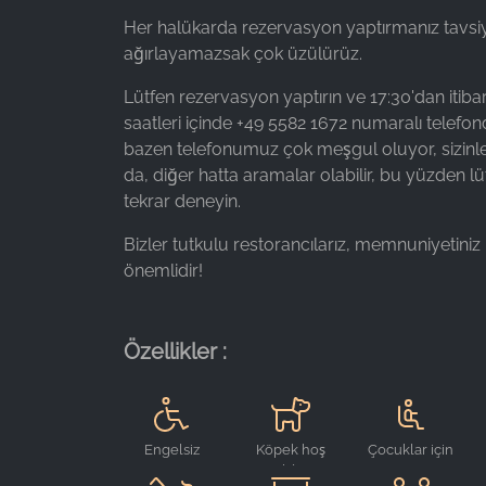
Provider:
Her halükarda rezervasyon yaptırmanız tavsiye 
Google LLC
ağırlayamazsak çok üzülürüz.
Purpose:
Lütfen rezervasyon yaptırın ve 17:30'dan itib
Web sitesi kullanımına ilişkin
saatleri içinde +49 5582 1672 numaralı telefon
istatistiklerin toplanması
bazen telefonumuz çok meşgul oluyor, sizinle 
Cookie
da, diğer hatta aramalar olabilir, bu yüzden lü
duration:
tekrar deneyin.
24 saat - 2 yıl
Bizler tutkulu restorancılarız, memnuniyetiniz 
önemlidir!
Özellikler :
Engelsiz
Köpek hoş
Çocuklar için
geldiniz
mama