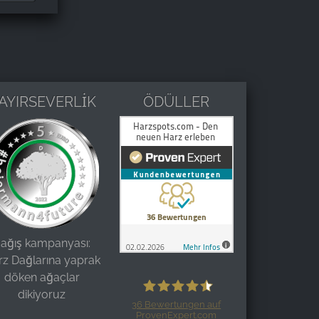
AYIRSEVERLİK
ÖDÜLLER
ağış kampanyası:
rz Dağlarına yaprak
döken ağaçlar
dikiyoruz
36
Bewertungen auf
ProvenExpert.com