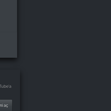
uTube'a
ni aç