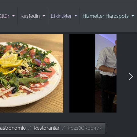
ültür
Keşfedin
Etkinlikler
Hizmetler Harzspots
astronomie
Restoranlar
P0218GR00477