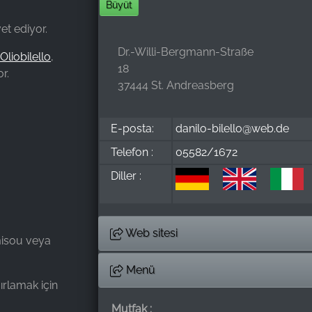
Büyüt
et ediyor.
Dr.-Willi-Bergmann-Straße
Oliobilello
,
18
r.
37444 St. Andreasberg
E-posta:
danilo-bilello@web.de
Telefon :
05582/1672
Diller :
Web sitesi
misou veya
Menü
ğırlamak için
Mutfak :