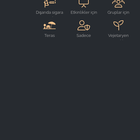
sandalyesi
Dışarıda sigara
Etkinlikler için
Gruplar için
içme alanı
uygun
uygun
Teras
Sadece
Vejetaryen
rezerve
yemekler
edilebilir