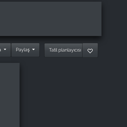
a
Paylaş
Tatil planlayıcısı
♡