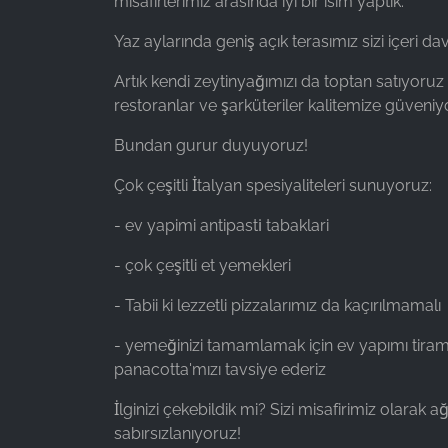
misafirlerimiz arasında iyi bir isim yaptık.
Facebook Ireland Ltd.
Yaz aylarında geniş açık terasımız sizi içeri dav
Purpose:
Reklam ölçümü ve pazarlaması
Artık kendi zeytinyağımızı da toptan satıyoruz
restoranlar ve şarküteriler kalitemize güveniyo
Cookie
duration:
Bundan gurur duyuyoruz!
3 ay - 1 yıl
Çok çeşitli İtalyan spesiyaliteleri sunuyoruz:
- ev yapimi antipasti̇ tabaklari
İSTATISTIKLER
- çok çeşitli et yemekleri
İstatistik Çerezleri anonim olarak bilgi toplar. Bu
bilgiler, ziyaretçilerimizin web sitemizi nasıl
- Tabii ki lezzetli pizzalarımız da kaçırılmamalı
kullandığını anlamamıza yardımcı olur.
- yemeğinizi tamamlamak için ev yapımı tira
Google Analytics
panacotta'mızı tavsiye ederiz
Name:
İlginizi çekebildik mi? Sizi misafirimiz olarak a
_ga, _gid, _gac_gb_
sabırsızlanıyoruz!