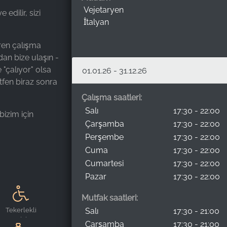
Vejetaryen
edilir, sizi
İtalyan
aren çalışma
dan bize ulaşın -
"çalıyor" olsa
01.01.26 - 31.12.26
tfen biraz sonra
Çalışma saatleri:
Salı
17:30 - 22:00
bizim için
Çarşamba
17:30 - 22:00
Perşembe
17:30 - 22:00
Cuma
17:30 - 22:00
Cumartesi
17:30 - 22:00
Pazar
17:30 - 22:00
Mutfak saatleri:
Tekerlekli
Salı
17:30 - 21:00
sandalye
Çarşamba
17:30 - 21:00