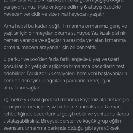
yarışıyorsunuz. Piste entegre edilmiş 6 atlayış özellikle
Name:
heyecan vericidir ve size nihai heyecanı yaşatır.
_fbp, fr, _fbq, fbq
Ama hepsi bu kadar değil! Tırmanma ormanımız genç ve
Provider:
yaşlılar için bir meydan okuma sunuyor. Yaz kızak pistinin
Facebook Ireland Ltd.
hemen yanında ve ağaçların arasında yer alan tırmanma
Purpose:
ormanı, macera arayanlar için bir cennettir.
Reklam ölçümü ve pazarlaması
6 parkur ve 100'den fazla farklı engelle 8 yaş ve üzeri
Cookie duration:
çocuklar, bir yetişkin eşliğinde tırmanma becerilerini test
3 ay - 1 yıl
edebilirler. Farklı zorluk seviyeleri, hem yeni başlayanların
hem de deneyimli dağcıların paralarının karşılığını
almalarını sağlar.
İSTATISTIKLER
15 metre yüksekliğindeki tırmanma kayamız alp tırmanışını
İstatistik Çerezleri anonim olarak bilgi toplar. Bu
deneyimlemek için eşsiz bir fırsat sunmaktadır. Uzman
bilgiler, ziyaretçilerimizin web sitemizi nasıl
rehberliğinde becerilerinizi geliştirebilir ve yeni zorluklarda
kullandığını anlamamıza yardımcı olur.
ustalaşabilirsiniz. Bireysel dersler ve küçük grup eğitim
seansları, tırmanma parkında olduğu gibi aynı yüksek
Google Analytics