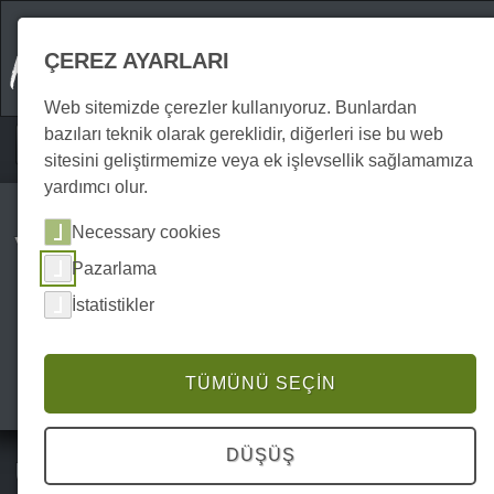
ÇEREZ AYARLARI
Web sitemizde çerezler kullanıyoruz. Bunlardan
bazıları teknik olarak gereklidir, diğerleri ise bu web
Home
Attraktionen
Dış mekan
P0209AO00663
sitesini geliştirmemize veya ek işlevsellik sağlamamıza
yardımcı olur.
Necessary cookies
Wipperia-Funpark
Pazarlama
İstatistikler
TÜMÜNÜ SEÇIN
DÜŞÜŞ
Unutulmaz açık hava maceraları