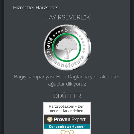
Hizmetler Harzspots
HAYIRSEVERLİK
Bağış kampanyası: Harz Dağlarına yaprak döken
ağaçlar dikiyoruz
ÖDÜLLER