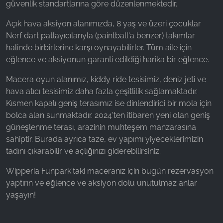
güvenlik standartlarına göre düzenlenmektedir.
Name:
Açık hava aksiyon alanımızda, 8 yaş ve üzeri çocuklar
_ga, _gid, _gac_gb_
Nerf dart patlayıcılarıyla (paintball'a benzer) takımlar
Provider:
halinde birbirlerine karşı oynayabilirler. Tüm aile için
Google LLC
eğlence ve aksiyonun garanti edildiği harika bir eğlence.
Purpose:
Macera oyun alanımız, kiddy ride tesisimiz, deniz jeti ve
Web sitesi kullanımına ilişkin istatistiklerin
hava atıcı tesisimiz daha fazla çeşitlilik sağlamaktadır.
toplanması
Kısmen kapalı geniş terasımız ise dinlendirici bir mola için
Cookie duration:
bolca alan sunmaktadır. 2024'ten itibaren yeni olan geniş
24 saat - 2 yıl
güneşlenme terası, arazinin muhteşem manzarasına
sahiptir. Burada ayrıca taze, ev yapımı yiyeceklerimizin
tadını çıkarabilir ve açlığınızı giderebilirsiniz.
Wipperia Funpark'taki maceranız için bugün rezervasyon
yaptırın ve eğlence ve aksiyon dolu unutulmaz anlar
yaşayın!