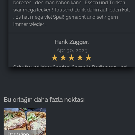
bereiten , den man haben kann . Essen und Trinken
war mega lecker ! Tausend Dank dahin auf jeden Fall
. Es hat mega viel Spaß gemacht und sehr gern
Immer wieder .
Hank Zugger
,
Apr 30, 2025
Sehr freundlicher Service! Schnelle Bedienung - bei
15 Leuten! Lecker Eis und Kaffee! Und dann kam das
Rodeln ! ! ;-) Alle Rodler hatten richtig viel Spaß und
die Umgebung ist malerisch! Die Herrentoilette /
Waschbecken gehört bald mal saniert. Aber alles
Bu ortağın daha fazla noktası
sauber.
Furor Teutonicus
,
Oct 3, 2023
Das Wipp