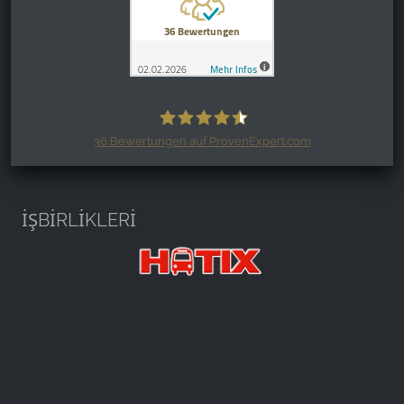
36
Bewertungen auf ProvenExpert.com
Harzspots.com - Den neuen Harz
erleben
İŞBİRLİKLERİ