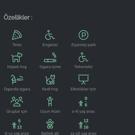
Özellikler :
Tesis
Engelsiz
Ziyaretçi park
bünyesinde
yeri
Bistro
Köpek hoş
Sigara içme
Tekerlekli
geldiniz
alanı
sandalye
erişimine
uygun
Dışarıda sigara
Kedi hoş
Etkinlikler için
içme alanı
geldiniz
uygun
Gruplar için
Oyun Alanı
0-6 yaş arası
uygun
çocuklar için
uygundur
6-12 yaş arası
Bebek alt
12-16 yaş arası