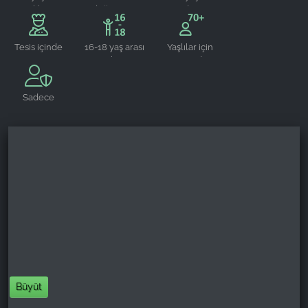
çocuklar için
değiştirme
gençler için
uygundur
odası
uygundur
Tesis içinde
16-18 yaş arası
Yaşlılar için
restoran
gençler için
uygundur
uygundur
Sadece
rezerve
edilebilir
Büyüt