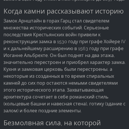
Когда камни рассказывают историю
Google Analytics
Замок Арнштайн в горах Гарц стал свидетелем
Name:
множества исторических событий. Серьезные
_ga, _gid, _gac_gb_
последствия Крестьянских войн привели к
Provider:
реконструкции замка в 1530 году при графе Хойере IV
Google LLC
и к дальнейшему расширению в 1563 году при графе
Иоганне Альбрехте. Он был поднят на два этажа,
Purpose:
значительно перестроен и приобрел характер замка.
Сбор статистических данных об использовании
Кухня и замковая церковь были перестроены, а
сайта
некоторые из созданных в то время спиральных
Cookie duration:
камней до сих пор остаются немыми свидетелями
24 часа - 2 года
этого исторического этапа. Захватывающая
архитектура сочетает в себе романский стиль
(кольцевые башни и навесная стена), готику (здание с
залом) и более поздние элементы.
Безмолвная сила, на которой