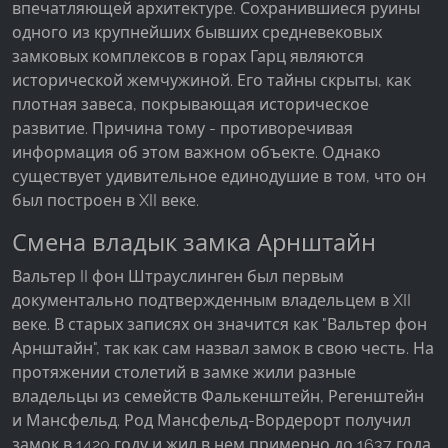
впечатляющей архитектуре. Сохранившиеся руины
Facebook Pixel
одного из крупнейших бывших средневековых
замковых комплексов в горах Гарц являются
Name:
исторической жемчужиной. Его тайны скрыты, как
_fbp, fr, _fbq, fbq
плотная завеса, покрывающая историческое
Provider:
развитие. Причина тому - противоречивая
Facebook Ireland Ltd.
информация об этом важном объекте. Однако
существует удивительное единодушие в том, что он
Purpose:
Измерение рекламы и маркетинг
был построен в XII веке.
Cookie duration:
Смена владык замка Арнштайн
3 месяца - 1 год
Вальтер II фон Штрауслинген был первым
документально подтвержденным владельцем в XII
веке. В старых записях он значится как "Вальтер фон
СТАТИСТИКА
Арнштайн", так как сам назвал замок в свою честь. На
Статистические Cookies собирают информацию
протяжении столетий в замке жили разные
анонимно. Эта информация помогает нам
владельцы из семейств Фалькенштейн, Регенштейн
понять, как наши посетители используют наш
и Мансфельд. Род Мансфельд-Вордерорт получил
сайт.
замок в 1420 году и жил в нем примерно до 1637 года.