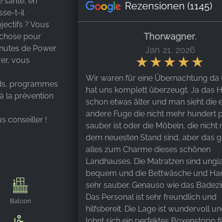
 santé, en
Rezensionen
(1145)
se-t-il
jectifs ? Vous
Thorwagner
,
 chose pour
minutes de Power
Jan 21, 2026
rer, vous
Wir waren für eine Übernachtung da
ids, programmes
hat uns komplett überzeugt. Ja das Ho
'à la prévention
schon etwas älter und man sieht die 
andere Fuge die nicht mehr hundert 
s conseiller !
sauber ist oder die Möbeln, die nicht
dem neuesten Stand sind, aber das g
alles zum Charme dieses schönen
Landhauses. Die Matratzen sind ungl
bequem und die Bettwäsche und Ha
sehr sauber. Genauso wie das Badez
Das Personal ist sehr freundlich und
Balcon
hilfsbereit. Die Lage ist wundervoll u
lohnt sich ein perfektes Boxenstopp f