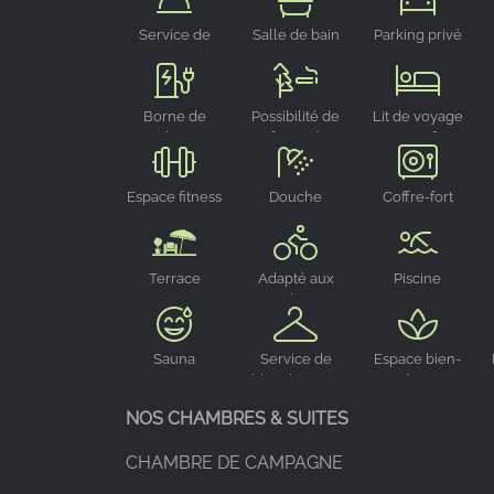
Service de
Salle de bain
Parking privé
conciergerie
Borne de
Possibilité de
Lit de voyage
recharge
fumer à
pour enfant
électrique
l'extérieur
Espace fitness
Douche
Coffre-fort
Terrace
Adapté aux
Piscine
cyclistes
Sauna
Service de
Espace bien-
blanchisserie
être
NOS CHAMBRES & SUITES
CHAMBRE DE CAMPAGNE