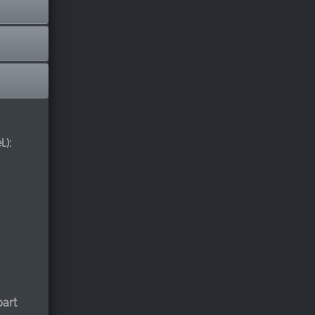
.):
art