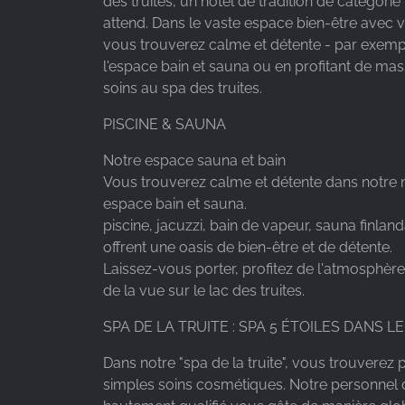
des truites, un hôtel de tradition de catégorie 
attend. Dans le vaste espace bien-être avec vu
Provider:
vous trouverez calme et détente - par exempl
Google LLC
l'espace bain et sauna ou en profitant de ma
soins au spa des truites.
Purpose:
Collecte de statistiques sur
PISCINE & SAUNA
l'utilisation du site web
Notre espace sauna et bain
Cookie
duration:
Vous trouverez calme et détente dans notre
24 heures - 2 ans
espace bain et sauna.
piscine, jacuzzi, bain de vapeur, sauna finlan
offrent une oasis de bien-être et de détente.
Laissez-vous porter, profitez de l'atmosphère
de la vue sur le lac des truites.
SPA DE LA TRUITE : SPA 5 ÉTOILES DANS L
Dans notre "spa de la truite", vous trouverez
simples soins cosmétiques. Notre personnel 