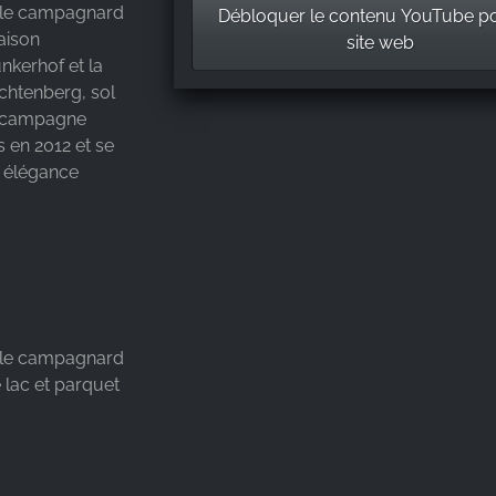
yle campagnard
Débloquer le contenu YouTube p
maison
site web
unkerhof et la
ichtenberg, sol
e campagne
s en 2012 et se
r élégance
yle campagnard
 lac et parquet