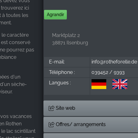
us devez vous
 trouverez ici
Agrandir
 à toutes les
ment.
 le caractère
Marktplatz 2
 est conservé
38871 Ilsenburg
s ne pourrez pas
mbiance
E-mail:
info@rotheforelle.de
Téléphone :
039452 / 9393
pées d'un
Langues :
 d'un sèche-
iseur.
Site web
e vos vacances
en Rothen
Offres/ arrangements
e lac scintillant