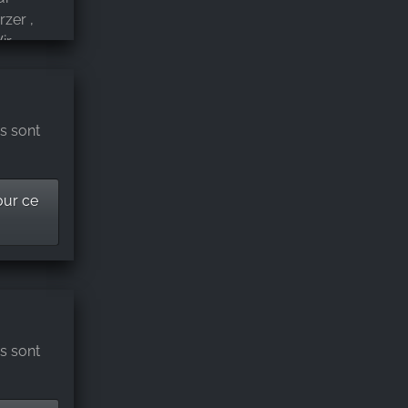
rzer ,
ir
s sont
our ce
s sont