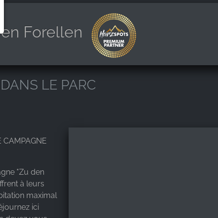
en Forellen
 DANS LE PARC
DE CAMPAGNE
agne "Zu den
frent à leurs
bitation maximal
journez ici