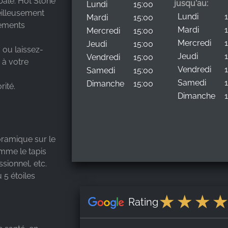
bale. Hot Stone
jusqu'au:
Lundi
15:00
illeusement
Lundi
Mardi
15:00
tements
Mardi
Mercredi
15:00
Mercredi
Jeudi
15:00
ou laissez-
Jeudi
Vendredi
15:00
 à votre
Vendredi
Samedi
15:00
Samedi
Dimanche
15:00
rité.
Dimanche
oramique sur le
omme le tapis
ssionnel, etc.
 5 étoiles
Rating