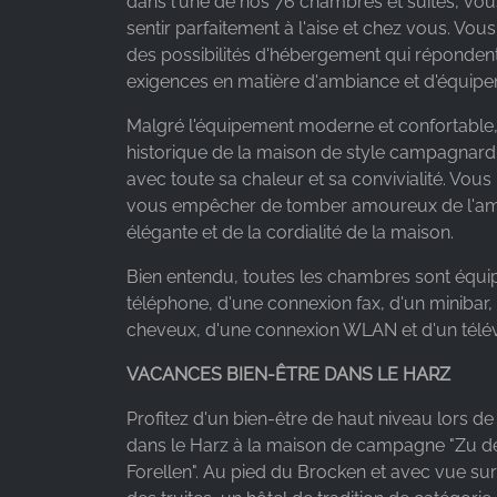
dans l'une de nos 76 chambres et suites, vo
Facebook Ireland Ltd.
sentir parfaitement à l'aise et chez vous. Vous
des possibilités d'hébergement qui répondent
Purpose:
exigences en matière d'ambiance et d'équipe
Mesure de la publicité et marketing
Malgré l'équipement moderne et confortable,
Cookie
duration:
historique de la maison de style campagnard
3 mois - 1 an
avec toute sa chaleur et sa convivialité. Vou
vous empêcher de tomber amoureux de l'a
élégante et de la cordialité de la maison.
STATISTIQUES
Bien entendu, toutes les chambres sont équi
Les cookies statistiques collectent des
téléphone, d'une connexion fax, d'un minibar,
informations de manière anonyme. Ces
cheveux, d'une connexion WLAN et d'un télév
informations nous aident à comprendre comment
VACANCES BIEN-ÊTRE DANS LE HARZ
nos visiteurs utilisent notre site web.
Profitez d'un bien-être de haut niveau lors d
Google Analytics
dans le Harz à la maison de campagne "Zu d
Forellen". Au pied du Brocken et avec vue sur l
Name:
_ga, _gid, _gac_gb_