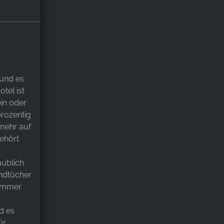
 und es
tel ist
ein oder
prozentig
 mehr auf
ehört
aublich
ndtücher
immer.
nd es
ür