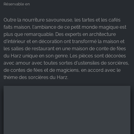
Réservable en
Google Analytics
exclusivité
Name:
Outre la nourriture savoureuse, les tartes et les cafés
_ga, _gid, _gac_gb_
faits maison, l'ambiance de ce petit monde magique est
plus que remarquable. Des experts en architecture
Provider:
Google LLC
d'intérieur et en décoration ont transformé la maison et
les salles de restaurant en une maison de conte de fées
Purpose:
du Harz unique en son genre. Les pièces sont décorées
Collecte de statistiques sur l'utilisation du site web
avec amour avec toutes sortes d'ustensiles de sorcières,
Cookie duration:
de contes de fées et de magiciens, en accord avec le
24 heures - 2 ans
thème des sorcières du Harz.