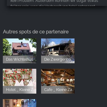
kein Problem. Außerdem konnten wir sogar etwas
früher rein, was die Vorbereitung total entspannt
gemacht hat. Man hat gemerkt, wie viel Mühe sich
das Team gegeben hat, uns einen unvergesslichen
Tag zu bereiten. Wir haben uns rundum wohlgefühlt
und kommen sehr gerne wieder! 💛
Autres spots de ce partenaire
Sue Be
,
Feb 12, 2026
Das Wichtelhus
Die Zwergenbaude
Wir waren ganz spontan zum Abendessen dort und
waren alle begeistert! Das Ambiente gemütlich,
rustikal und verspielt (Märchenthema) kuschelig
warm und das Personal mega freundlich. Bei den
Getränken wurde man professionell und freundlich
Hotel _ Kleine Zauberwelt
Cafe _ Kleine Zauberwelt
beraten und wir wurden nicht enttäuscht. Das Essen
war super lecker...selbst der Salat war richtig gut
abgeschmeckt. Wirklich toll...wir haben gleich für's