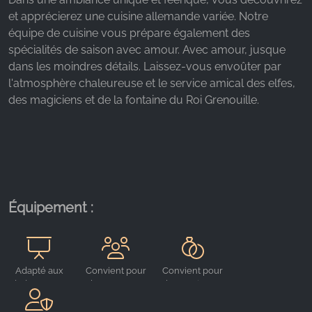
et apprécierez une cuisine allemande variée. Notre
Name:
équipe de cuisine vous prépare également des
_fbp, fr, _fbq, fbq
spécialités de saison avec amour. Avec amour, jusque
Provider:
dans les moindres détails. Laissez-vous envoûter par
Facebook Ireland Ltd.
l'atmosphère chaleureuse et le service amical des elfes,
des magiciens et de la fontaine du Roi Grenouille.
Purpose:
Mesure de la publicité et marketing
Cookie duration:
3 mois - 1 an
Équipement :
STATISTIQUES
Les cookies statistiques collectent des
informations de manière anonyme. Ces
Adapté aux
Convient pour
Convient pour
informations nous aident à comprendre comment
événements
les groupes
les mariages
nos visiteurs utilisent notre site web.