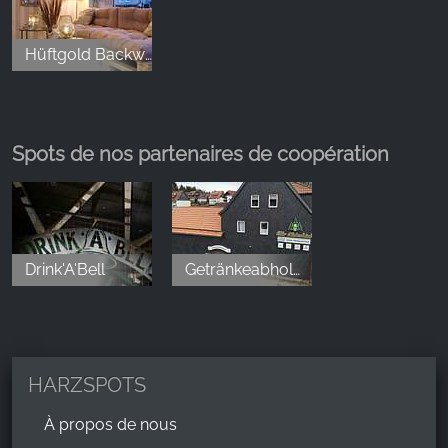
Frühstück reserviert! Klare Empfehlung 💕wir
würden verzaubert 🧚
Hüftgold Backwerk & Catering _ by Die kleine Zauberwelt
Malin
,
Dec 9, 2025
Spots de nos partenaires de coopération
Wir waren hier heute essen und es war wirklich
super lecker. Besonders die Trüffel-Pommes haben
uns sehr überzeugt. Ambiente süß, Service
freundlich und dann kam das Essen auch noch flott.
Drink'A'Bell
Getränkeabholmarkt Otto Hebestriet
Vegetarische Alternativen auch super. Absolut
verdiente 5 Sterne.
HARZSPOTS
À propos de nous