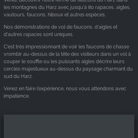
les montagnes du Harz avec jusqu'à 80 rapaces, aigles,
Name:
vautours, faucons, hiboux et autres espèces.
_fbp, fr, _fbq, fbq
Nos démonstrations de vol de faucons, d'aigles et
Provider:
d'autres rapaces sont uniques.
Facebook Ireland Ltd.
C'est très impressionnant de voir les faucons de chasse
Purpose:
Mesure de la publicité et marketing
vrombir au-dessus de la tête des visiteurs dans un vol à
couper le souffle ou les puissants aigles décrire leurs
Cookie duration:
cercles majestueux au-dessus du paysage charmant du
3 mois - 1 an
sud du Harz.
Venez en faire l'expérience, nous vous attendons avec
impatience.
STATISTIQUES
Les cookies statistiques collectent des
informations de manière anonyme. Ces
informations nous aident à comprendre comment
nos visiteurs utilisent notre site web.