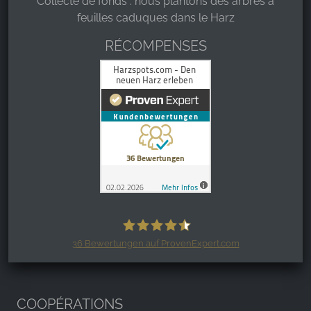
Collecte de fonds : nous plantons des arbres à
feuilles caduques dans le Harz
RÉCOMPENSES
36
Bewertungen auf ProvenExpert.com
Harzspots.com - Den neuen Harz
erleben
COOPÉRATIONS