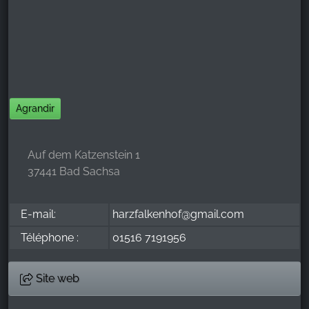
Google Analytics
Name:
_ga, _gid, _gac_gb_
Provider:
Google LLC
Agrandir
Purpose:
Collecte de statistiques sur l'utilisation du site web
Auf dem Katzenstein 1
Cookie duration:
37441 Bad Sachsa
24 heures - 2 ans
E-mail:
harzfalkenhof@gmail.com
Téléphone :
01516 7191956
Site web