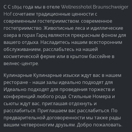
Facebook Pixel
С С 1894 года мы в отеле Wellnesshotel Braunschweiger
Hof сочетаем традиционные ценности с
Name:
современным гостеприимством. современное
_fbp, fr, _fbq, fbq
гостеприимство. Живописные леса и идиллические
Provider:
озера в горах Гарц являются прекрасным фоном для
Facebook Ireland Ltd.
вашего отдыха. Насладитесь нашим всесторонним
обслуживанием, расслабьтесь на нашей
Purpose:
косметической ферме или в крытом бассейне в
Измерение рекламы и маркетинг
велнес-центре.
Cookie duration:
Кулинарные Кулинарные изыски ждут вас в нашем
3 месяца - 1 год
ресторане - наши залы идеально подходят для
Идеально подходят для проведения торжеств и
конференций любого рода. Стильные Номера и
СТАТИСТИКА
сьюты ждут вас, приглашая отдохнуть и
Статистические Cookies собирают информацию
расслабиться. Приглашаем вас расслабиться. По
анонимно. Эта информация помогает нам
предварительной договоренности мы также рады
понять, как наши посетители используют наш
вашим четвероногим друзьям. Добро пожаловать.
сайт.