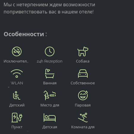
Мы с нетерпением ждем возможности
поприветствовать вас в нашем отеле!
Google Analytics
Name:
_ga, _gid, _gac_gb_
Особенности :
Provider:
Google LLC
Purpose:
Исключительно
24h Rezeption
Собака
Сбор статистических данных об использовании
некурящие
приветствуется
сайта
Cookie duration:
WLAN
Ванная
Собственное
бесплатно
комната
парковочное
24 часа - 2 года
место
Детский
Место для
Паровая
стульчик для
курения на
сауна
кормления
улице
Пункт
Детская
Комната для
электронной
дорожная
хранения