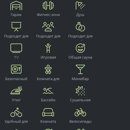
зарядки
кроватка
лыж
Гараж
Фитнес-зона
Душ
Подходит для
Подходит для
Подходит для
проведения
групп
свадебных
мероприятий
торжеств
TV
Игровая
Общая сауна
площадка
Безопасный
Комната для
Минибар
переодевания
младенцев
Утюг
Бассейн
Сушильная
комната
Удобный для
Комната
Велосипеды
велосипедистов
отдыха