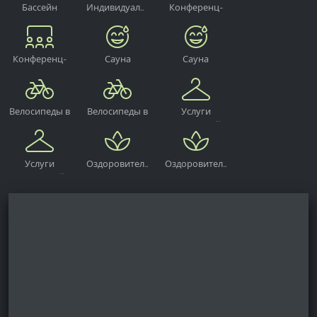
Бассейн
Индивидуальная
Конференц-
сауна
зал
Конференц-
Сауна
Сауна
зал
Велосипеды в
Велосипеды в
Услуги
наличии
наличии
прачечной
Услуги
Оздоровительный
Оздоровительный
прачечной
центр
центр