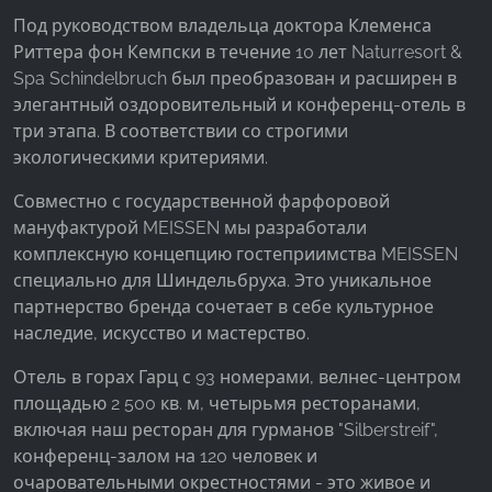
Facebook Pixel
Под руководством владельца доктора Клеменса
Риттера фон Кемпски в течение 10 лет Naturresort &
Name:
Spa Schindelbruch был преобразован и расширен в
_fbp, fr, _fbq, fbq
элегантный оздоровительный и конференц-отель в
Provider:
три этапа. В соответствии со строгими
Facebook Ireland Ltd.
экологическими критериями.
Purpose:
Совместно с государственной фарфоровой
Измерение рекламы и маркетинг
мануфактурой MEISSEN мы разработали
комплексную концепцию гостеприимства MEISSEN
Cookie duration:
специально для Шиндельбруха. Это уникальное
3 месяца - 1 год
партнерство бренда сочетает в себе культурное
наследие, искусство и мастерство.
СТАТИСТИКА
Отель в горах Гарц с 93 номерами, велнес-центром
площадью 2 500 кв. м, четырьмя ресторанами,
Статистические Cookies собирают информацию
включая наш ресторан для гурманов "Silberstreif",
анонимно. Эта информация помогает нам
конференц-залом на 120 человек и
понять, как наши посетители используют наш
очаровательными окрестностями - это живое и
сайт.