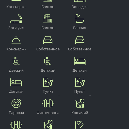
Консьерж-
Балкон
Зона для
сервис
курения
Зона для
Балкон
Ванная
курения
комната
Консьерж-
Собственное
Собственное
сервис
парковочное
парковочное
место
место
Детский
Детский
Детская
стульчик для
стульчик для
дорожная
кормления
кормления
кроватка
Детская
Пункт
Пункт
дорожная
электронной
электронной
кроватка
зарядки
зарядки
Паровая
Фитнес-зона
Кошачий
сауна
прием