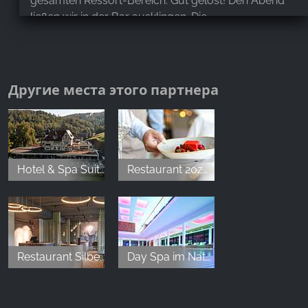
gesamten Ressort-Bereich. Gut gelöst! Den Abend
ließen wir in der Bar ausklingen. Die
überdimensionalen Sessel waren aus unserer Sicht
nicht sehr bequem. Das wäre unser einziger Punkt
zum Verbessern! Wir werden dort definitiv wieder
eine Auszeit verbringen. Sehr empfehlenswert!
Другие места этого партнера
Elisa K
,
Apr 12, 2026
Hotel & Spa Suiten FreiWerk
Restaurant 20zwanzig im FreiWerk
Wir hatten ein wunderbares langes Wochenende im
Hotel Schindelbruch. Das Hotel liegt mitten in der
Natur und der Service ist außergewöhnlich. Die
Mitarbeitenden sind nicht nur sehr freundlich,
sondern erfüllten uns auch gern den ein oder
Restaurant Silberstreif
Day Spa im Naturresort & Spa Schindelbruch
anderen Extra-Wunsch. Das Frühstück war das
beste, was wir bislang in Hotels ähnlicher Kategorie
gesehen haben. Es blieben keine Wünsche offen.