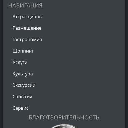
als auch im Restaurant waren stets freundlich und
НАВИГАЦИЯ
höflich. Wir haben uns mehr als wohl gefühlt und
Аттракционы
kommen definitiv wieder!
Размещение
Гастрономия
Шоппинг
Услуги
Культура
Экскурсии
События
Сервис
БЛАГОТВОРИТЕЛЬНОСТЬ