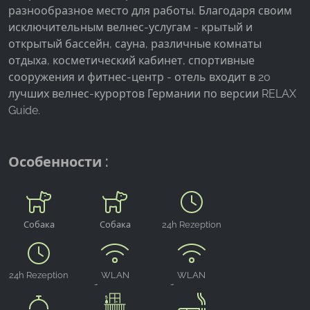
разнообразное место для работы. Благодаря своим
исключительным велнес-услугам - крытый и
Google Analytics
открытый бассейн, сауна, различные комнаты
Name:
отдыха, косметический кабинет, спортивные
_ga, _gid, _gac_gb_
сооружения и фитнес-центр - отель входит в 20
лучших велнес-курортов Германии по версии RELAX
Provider:
Guide.
Google LLC
Purpose:
Сбор статистических данных об использовании
Особенности :
сайта
Cookie duration:
24 часа - 2 года
Собака
Собака
24h Rezeption
приветствуется
приветствуется
24h Rezeption
WLAN
WLAN
бесплатно
бесплатно