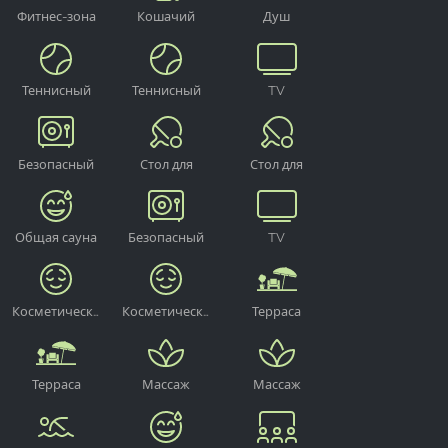
Фитнес-зона
Кошачий
Душ
прием
Теннисный
Теннисный
TV
корт
корт
Безопасный
Стол для
Стол для
настольного
настольного
тенниса
тенниса
Общая сауна
Безопасный
TV
Косметическая
Косметическая
Терраса
зона
зона
Терраса
Массаж
Массаж