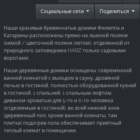
Facebook Pixel
Социальные сети
Поделиться
Name:
_fbp, fr, _fbq, fbq
Наши красивые бревенчатые домики Филиппа и
Катарины расположены прямо на лыжной поляне
Provider:
(зимой / цветочной поляне (летом), отделенной от
Facebook Ireland Ltd.
природного заповедника HARZ только садовыми
Purpose:
воротами.
Измерение рекламы и маркетинг
Наши деревянные домики оснащены: современной
Cookie duration:
ванной комнатой с выходом в сауну, дровяной
3 месяца - 1 год
печью в гостиной, полностью оборудованной кухней
в гостиной, 1 спальней, 1 спальным лофтом,
диваном-кроватью для 5-го и 6-го человека
СТАТИСТИКА
(отделяемым в гостиной), во всей нижней зоне
Статистические Cookies собирают информацию
(деревянный пол, кроме ванной комнаты, там
анонимно. Эта информация помогает нам
плитка) подогрев пола обеспечивает приятный
понять, как наши посетители используют наш
теплый климат в помещении,
сайт.