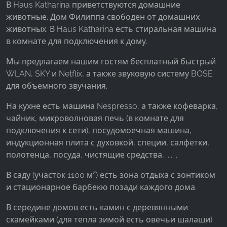
В Haus Katharina приветствуются домашние
животные. Дом Филиппа свободен от домашних
Google Analytics
животных. В Haus Katharina есть стиральная машина
Name:
в комнате для подключения к дому.
_ga, _gid, _gac_gb_
Мы предлагаем нашим гостям бесплатный быстрый
Provider:
WLAN, SKY и Netflix, а также звуковую систему BOSE
Google LLC
для объемного звучания.
Purpose:
На кухне есть машина Nespresso, а также кофеварка,
Сбор статистических данных об использовании
чайник, микроволновая печь (в комнате для
сайта
подключения к сети), посудомоечная машина,
Cookie duration:
индукционная плита с духовкой, специи, салфетки,
24 часа - 2 года
полотенца, посуда, чистящие средства, ..... .
В саду (участок 1100 м²) есть зона отдыха с зонтиком
и стационарное барбекю позади каждого дома.
В середине домов есть камин с деревянными
скамейками (для тепла зимой есть овечьи шалаши).