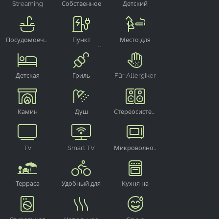
Streaming
Собственное
Детский
Sonstige
парковочное
стульчик для
место
кормления
Посудомоечная
Пункт
Место для
машина
электронной
курения на
зарядки
улице
Детская
Гриль
Für Allergiker
дорожная
geeignet
кроватка
Камин
Душ
Стереосистема
TV
Smart TV
Микроволновая
печь
Терраса
Удобный для
Кухня на
велосипедистов
галерее