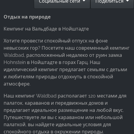
Социальные сети
Поделиться
Facebook Pixel
Отдых на природе
Name:
_fbp, fr, _fbq, fbq
Кемпинг на Вальдбаде в Нойштадте
Provider:
Хотите провести спокойный отпуск на фоне
Facebook Ireland Ltd.
невысоких гор? Посетите наш современный кемпинг
Purpose:
Waldbad, расположенный недалеко от руин замка
Измерение рекламы и маркетинг
Hohnstein в Нойштадте в горах Гарц. Наш
идиллический кемпинг предлагает семьям с детьми
Cookie duration:
и любителям природы отдохнуть в спокойной
3 месяца - 1 год
атмосфере.
Наш кемпинг Waldbad располагает 120 местами для
СТАТИСТИКА
палаток, караванов и передвижных домов и
Статистические Cookies собирают информацию
предлагает идеальное размещение на любой вкус.
анонимно. Эта информация помогает нам
Путешествуете ли вы с караваном или небольшой
понять, как наши посетители используют наш
палаткой, вы найдете идеальные условия для
сайт.
спокойного отдыха в окружении природы.