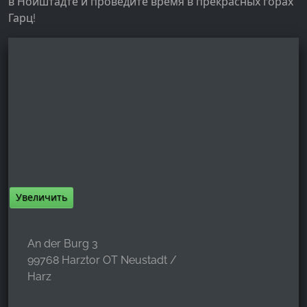
в Нойштадте и проведите время в прекрасных горах
Гарц!
Увеличить
An der Burg 3
99768 Harztor OT Neustadt /
Harz