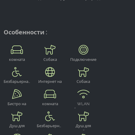
Google Analytics
Name:
_ga, _gid, _gac_gb_
Особенности :
Provider:
Google LLC
комната
Собака
Подключение
Purpose:
отдыха
приветствуется
сточных вод
Сбор статистических данных об использовании
сайта
Безбарьерная
Интернет на
Собака
Cookie duration:
территории
приветствуется
24 часа - 2 года
отеля
Бистро на
комната
WLAN
территории
отдыха
бесплатно
Душ для
Безбарьерные
Душ для
собак
санитарные
собак