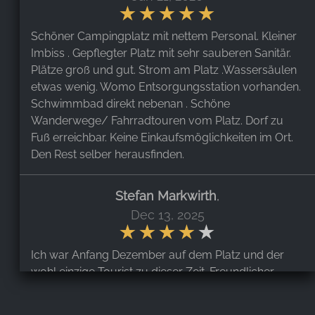
Schöner Campingplatz mit nettem Personal. Kleiner
Imbiss . Gepflegter Platz mit sehr sauberen Sanitär.
Plätze groß und gut. Strom am Platz .Wassersäulen
etwas wenig. Womo Entsorgungsstation vorhanden.
Schwimmbad direkt nebenan . Schöne
Wanderwege/ Fahrradtouren vom Platz. Dorf zu
Fuß erreichbar. Keine Einkaufsmöglichkeiten im Ort.
Den Rest selber herausfinden.
Stefan Markwirth
,
Dec 13, 2025
Ich war Anfang Dezember auf dem Platz und der
wohl einzige Tourist zu dieser Zeit. Freundlicher
Empfang. Ich konnte unter einigen Stellplätzen
wählen. Strom konnte dazu gebucht werden.