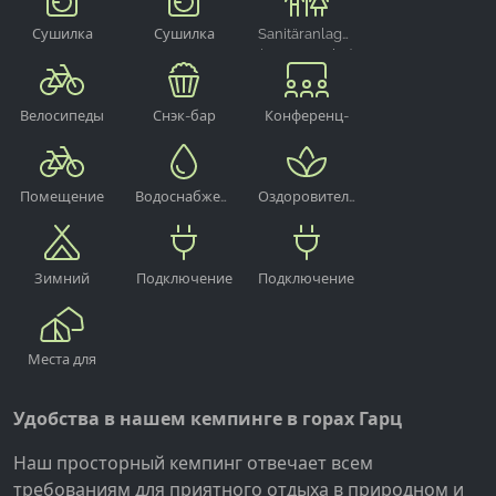
Сушилка
Сушилка
Sanitäranlagen
( WC, Dusche)
Велосипеды
Снэк-бар
Конференц-
зал
Помещение
Водоснабжение
Оздоровительный
для хранения
и
центр
велосипедов
водоотведение
(пресная
Зимний
Подключение
Подключение
вода, серая
кемпинг
к электросети
к электросети
вода, туалет)
Места для
установки
палаток
Удобства в нашем кемпинге в горах Гарц
Наш просторный кемпинг отвечает всем
требованиям для приятного отдыха в природном и