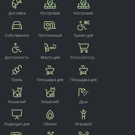
узлы
Доставка
Костровая
Костровая
булочек
яма
яма
Собственное
Постоянный
Туалет для
парковочное
кемпинг
инвалидов
место
Доступность
Место для
Einkaufsmöglichkeit
для
курения на
инвалидной
улице
коляски
Гриль
Площадка для
Площадка для
барбекю
барбекю
Кошачий
Кошачий
Душ
прием
прием
Подходит для
Обмен
Игровой
проведения
газовых
уголок