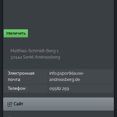
Google Analytics
Name:
_ga, _gid, _gac_gb_
Увеличить
Provider:
Google LLC
Matthias-Schmidt-Berg 1
Purpose:
37444 Sankt Andreasberg
Сбор статистических данных об использовании
сайта
Cookie duration:
Электронная
info@sportklause-
24 часа - 2 года
почта:
andreasberg.de
Телефон :
05582 259
Сайт