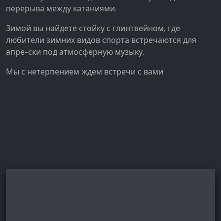
перерыва между катаниями.
Facebook Pixel
Зимой вы найдете стойку с глинтвейном, где
Name:
_fbp, fr, _fbq, fbq
любители зимних видов спорта встречаются для
апре-ски под атмосферную музыку.
Provider:
Facebook Ireland Ltd.
Мы с нетерпением ждем встречи с вами.
Purpose:
Измерение рекламы и маркетинг
Cookie duration:
3 месяца - 1 год
СТАТИСТИКА
Статистические Cookies собирают информацию
анонимно. Эта информация помогает нам
понять, как наши посетители используют наш
сайт.