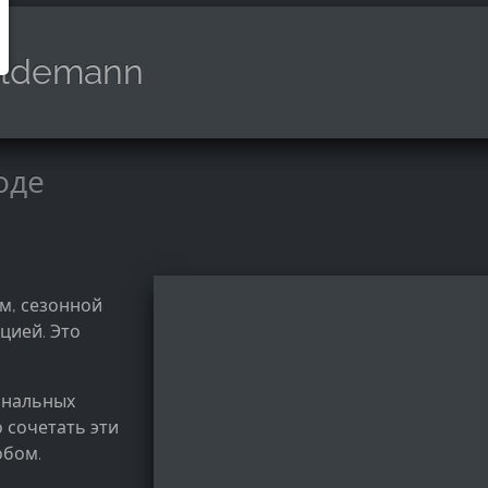
ildemann
оде
м, сезонной
цией. Это
ональных
 сочетать эти
обом.