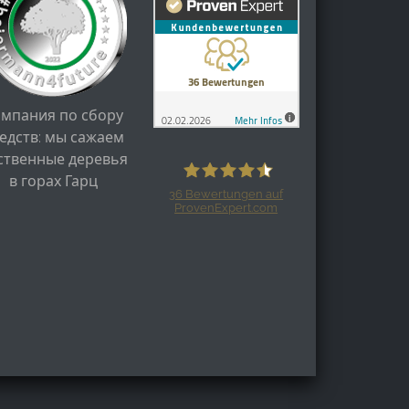
ампания по сбору
едств: мы сажаем
ственные деревья
в горах Гарц
36
Bewertungen auf
ProvenExpert.com
Harzspots.com - Den neuen Harz
erleben