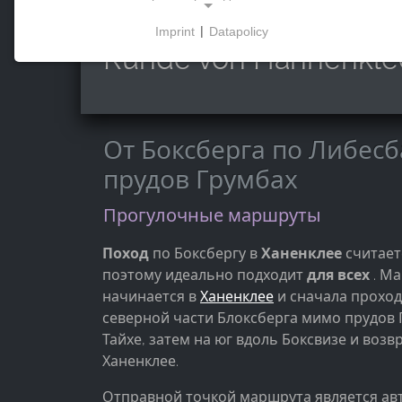
Imprint
|
Datapolicy
NECESSARY COOKIES
Runde von Hahnenkle
Эти файлы cookie обеспечивают базовую
функциональность и необходимы для
использования сайта.
От Боксберга по Либесб
прудов Грумбах
МАРКЕТИНГОВЫЕ
Прогулочные маршруты
Маркетинговые файлы cookie используются
третьими сторонами для показа
Поход
по Боксбергу в
Ханенклее
считает
персонализированной рекламы. Для этого они
поэтому идеально подходит
для всех
. М
отслеживают посетителей на разных сайтах.
начинается в
Ханенклее
и сначала проход
северной части Блоксберга мимо прудов 
Facebook Pixel
Тайхе, затем на юг вдоль Боксвизе и возв
Ханенклее.
Name:
_fbp, fr, _fbq, fbq
Отправной точкой маршрута является ав