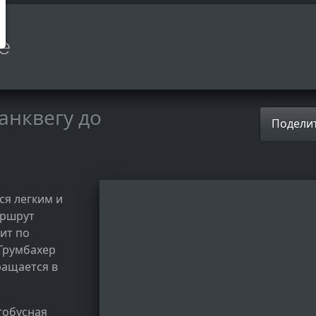
e
анквегу до
Подели
ся легким и
аршрут
ит по
Грумбахер
ращается в
тобусная