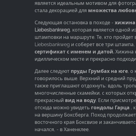
Name:
является идеальным мотивом для фотогр
_ga, _gid, _gac_gb_
стала декорацией для
множества любов
Provider:
Следующая остановка в походе -
хижина
Google LLC
Liebesbankweg
, которая является одной и
Purpose:
штамповки на маршруте. Те, кто пройдет
Сбор статистических данных об
Liebesbankweg и соберет все три штампа,
использовании сайта
сертификат с именем и датой.
Хижина н
идиллическом месте и прекрасно подходи
Cookie
duration:
Далее следуют
пруды Грумбах на юге
, о
24 часа - 2 года
говорилось выше. Верхний и средний пру
также приглашают отдохнуть: вдоль троп
многочисленные скамейки, с которых отк
прекрасный
вид на воду
. Если присмотре
отсюда можно увидеть
гондолы Гарца
, 
на вершину Боксберга. Поход продолжает
восточного края Боксвизе и заканчивается
начался, - в Ханенклее.