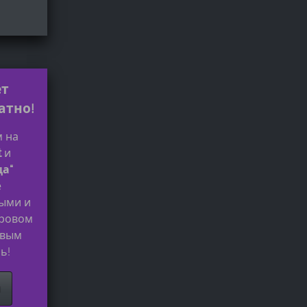
ет
атно!
 на
t
и
ца“
е
ыми и
ровом
овым
ь!
я