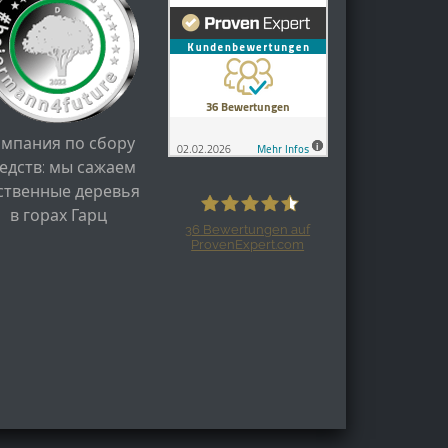
ампания по сбору
едств: мы сажаем
ственные деревья
в горах Гарц
36
Bewertungen auf
ProvenExpert.com
Harzspots.com - Den neuen Harz
erleben