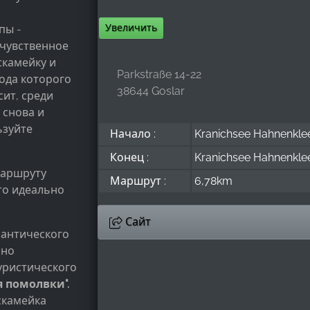
Увеличить
пы -
 чувственное
скамейку и
Parkstraße 14-22
вода которого
38644 Goslar
сит, среди
 снова и
ьзуйте
Начало :
Kranichsee Hahnenkle
Конец :
Kranichsee Hahnenkle
маршруту
Маршрут :
6,78km
сто идеально
Сайт
мантического
нно
уристического
 помолвки".
 скамейка