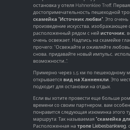
остановка у отеля Hahnenklee Treff. Первая
Provider:
Facebook Ireland Ltd.
достопримечательность пешеходной тро
скамейка "Источник любви"
. Это очень
Purpose:
произведение искусства, изображающее 
Измерение рекламы и маркетинг
расположенный рядом с ней
источник
, 
очень освежает. Надпись на скамейке гла
Cookie
duration:
прочего: "Освежайте и оживляйте любовь
3 месяца - 1 год
снова, придавайте новый импульс, испол
возможности...".
Примерно через 1,5 км по пешеходному 
СТАТИСТИКА
открывается
вид на Ханненкли
. Это ме
Статистические Cookies собирают информацию
подходит для остановки на отдых.
анонимно. Эта информация помогает нам
Если вы хотите провести еще больше ро
понять, как наши посетители используют наш
времени со своим партнером, вам особе
сайт.
понравится следующая изюминка этого т
маршрута: Так называемая
"скамейка для
Google Analytics
Расположенная на
тропе Liebesbankweg
,