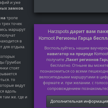
афий и уже
ных замков
.
 на
тропе
з трех точек
 весь маршрут
Harzspots дарит вам пак
 получат
Komoot Регионы Гарца беспл
аходится в
т для отдыха.
Воспользуйтесь нашим ваучером
навигатор на природе Komoo
 которых
получите
„Пакет регионов Гар
ды Грумбах
бесплатно. Отныне вы может
инки стоят
познакомиться со всеми пешеходн
рывается
велосипедными маршрутами в циф
ться, то
формате и, при желании, с голос
которые ведут
сопровождением познакомьтес
ся вдоль
 там же, где и
Дополнительная информаци