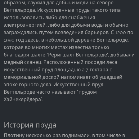
образом, служил для добычи меди на севере
Facebook Pixel
Веттельрода. Искусственные пруды такого типа
использовались либо для снабжения
Name:
электроэнергией, либо для добычи воды и обычно
_fbp, fr, _fbq, fbq
заграждались путем возведения барьеров. С 1200 по
Provider:
1990 год здесь, в небольшой деревне Веттельроде,
Facebook Ireland Ltd.
которая во многих местах известна только
благодаря шахте "Рёригшахт Веттельроде", добывали
Purpose:
Измерение рекламы и маркетинг
медный сланец. Расположенный посреди леса
искусственный пруд площадью 2,7 гектара с
Cookie duration:
мемориальной доской напоминает об ушедшей
3 месяца - 1 год
эпохе горного дела. Искусственный пруд
Веттельроде часто называют "прудом
Хайнекерёдера".
СТАТИСТИКА
Статистические Cookies собирают информацию
анонимно. Эта информация помогает нам
История пруда
понять, как наши посетители используют наш
Плотину несколько раз поднимали, в том числе в
сайт.