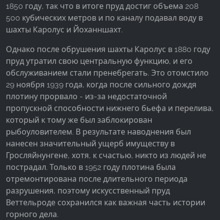
1850 году, так что в итоге пруд достиг объема 208
500 кубических метров и по каналу подавал воду в
Google Analytics
шахты Каролус и Йоханншахт.
Name:
Однако после обрушения шахты Каролус в 1880 году
_ga, _gid, _gac_gb_
пруд утратил свою центральную функцию, и его
Provider:
обслуживанием стали пренебрегать. Это отомстило
Google LLC
29 ноября 1939 года, когда после сильного дождя
плотину прорвало - из-за недостаточной
Purpose:
Сбор статистических данных об использовании
пропускной способности нижнего бьефа и перелива,
сайта
который к тому же был заблокирован
рыбоуловителем. В результате наводнения был
Cookie duration:
нанесен значительный ущерб имуществу в
24 часа - 2 года
Гросляйнунгене, хотя, к счастью, никто из людей не
пострадал. Только в 1952 году плотина была
отремонтирована после длительного периода
разрушения, поэтому искусственный пруд
Веттельроде сохранился как важная часть истории
горного дела.