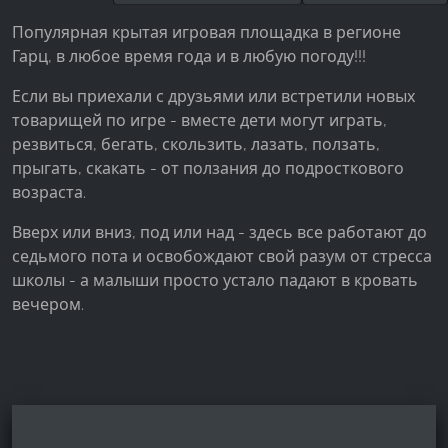
Facebook Pixel
Популярная крытая игровая площадка в регионе
Гарц, в любое время года и в любую погоду!!!
Name:
_fbp, fr, _fbq, fbq
Если вы приехали с друзьями или встретили новых
Provider:
товарищей по игре - вместе дети могут играть,
Facebook Ireland Ltd.
резвиться, бегать, скользить, лазать, ползать,
прыгать, скакать - от ползания до подросткового
Purpose:
возраста.
Измерение рекламы и маркетинг
Вверх или вниз, под или над - здесь все работают до
Cookie duration:
седьмого пота и освобождают свой разум от стресса
3 месяца - 1 год
школы - а малыши просто устало падают в кровать
вечером.
СТАТИСТИКА
Статистические Cookies собирают информацию
анонимно. Эта информация помогает нам
понять, как наши посетители используют наш
сайт.