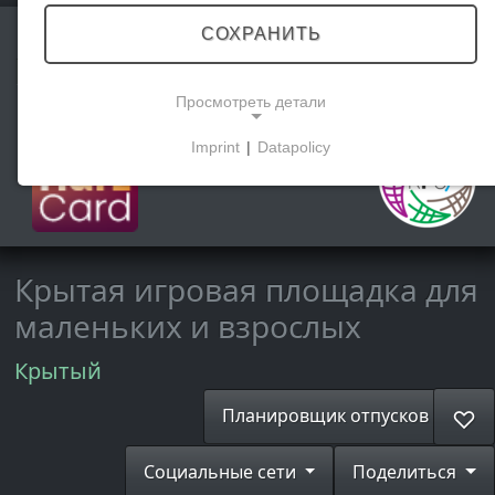
СОХРАНИТЬ
Kinder-Regenbogenland
Просмотреть детали
Imprint
|
Datapolicy
NECESSARY COOKIES
Эти файлы cookie обеспечивают базовую
функциональность и необходимы для
использования сайта.
Крытая игровая площадка для
маленьких и взрослых
МАРКЕТИНГОВЫЕ
Крытый
Маркетинговые файлы cookie используются
третьими сторонами для показа
Планировщик отпусков
♡
персонализированной рекламы. Для этого они
отслеживают посетителей на разных сайтах.
Социальные сети
Поделиться