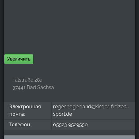
Google Analytics
Name:
_ga, _gid, _gac_gb_
Provider:
Google LLC
Увеличить
Purpose:
Сбор статистических данных об использовании
сайта
Talstraße 28a
Cookie duration:
37441 Bad Sachsa
24 часа - 2 года
Электронная
regenbogenland@kinder-freizeit-
почта:
sport.de
Телефон :
05523 9529550