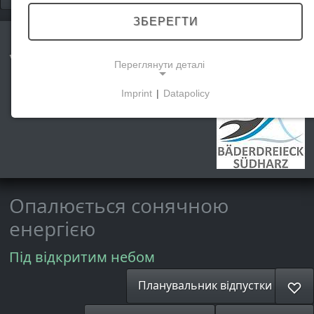
ЗБЕРЕГТИ
Waldbad Ilfeld
Переглянути деталі
Imprint
|
Datapolicy
NECESSARY COOKIES
Ці файли cookie забезпечують базову
функціональність і є необхідними для
використання веб-сайту.
Опалюється сонячною
МАРКЕТИНГОВІ
енергією
Маркетингові файли cookie використовуються
Під відкритим небом
третіми сторонами для показу персоналізованої
реклами. Вони роблять це, відстежуючи
Планувальник відпустки
♡
відвідувачів на різних веб-сайтах.