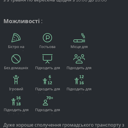
Можливості :
Бістро на
Гостьова
Місце для
території
автостоянка
паління
готелю
Без домашніх
Підходить для
Підходить для
тварин
проведення
груп
заходів
Ігровий
Підходить для
Підходить для
майданчик
дітей від 6-12
молоді від 12-
років
16 років
Підходить для
Підходить для
підлітків від
людей
16-18 років
похилого віку
Дуже хороше сполучення громадського транспорту з