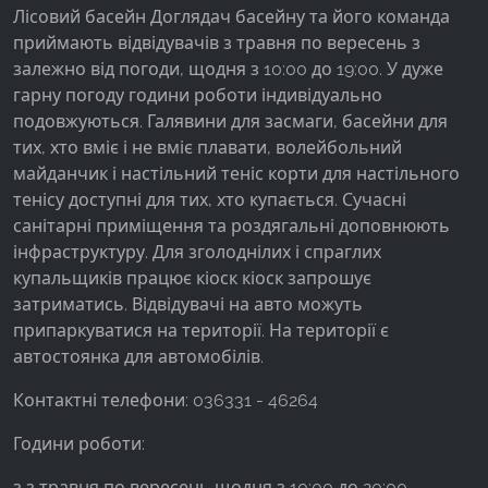
Лісовий басейн Доглядач басейну та його команда
приймають відвідувачів з травня по вересень з
Google Analytics
залежно від погоди, щодня з 10:00 до 19:00. У дуже
Name:
гарну погоду години роботи індивідуально
_ga, _gid, _gac_gb_
подовжуються. Галявини для засмаги, басейни для
тих, хто вміє і не вміє плавати, волейбольний
Provider:
майданчик і настільний теніс корти для настільного
Google LLC
тенісу доступні для тих, хто купається. Сучасні
Purpose:
санітарні приміщення та роздягальні доповнюють
Збір статистики про використання веб-сайту
інфраструктуру. Для зголоднілих і спраглих
купальщиків працює кіоск кіоск запрошує
Cookie duration:
24 години - 2 роки
затриматись. Відвідувачі на авто можуть
припаркуватися на території. На території є
автостоянка для автомобілів.
Контактні телефони: 036331 - 46264
Години роботи:
з з травня по вересень щодня з 10:00 до 20:00