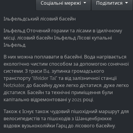
Соціальні мережі
Поділитися
Facebook Pixel
Name:
Ільфельдський лісовий басейн
_fbp, fr, _fbq, fbq
Ільфельд Оточений горами та лісами в ідилічному
Provider:
місці, лісовий басейн Ільфельд Лісові купальні
Facebook Ireland Ltd.
Ільфельд.
Purpose:
В них можна поплавати в басейні. Вода нагрівається
Вимірювання реклами та маркетинг
екологічно чистим способом за допомогою сонячної
Cookie duration:
системи. З траси B4, зупинка громадського
3 місяці - 1 рік
транспорту "Ilfelder Tal" та від залізничної станції
Netzkater, до басейну дуже легко дістатися. дуже легко
дістатися. Басейн та технічні приміщення були
капітально відремонтовані у 2021 році.
СТАТИСТИКА
Статистичні файли cookie збирають інформацію
Також є Існує також чудовий пішохідний маршрут для
анонімно. Ця інформація допомагає нам
велосипедистів та пішоходів з Шанценбрюкке
зрозуміти, як наші відвідувачі використовують
вздовж вузькоколійки Гарц до лісового басейну.
наш сайт.