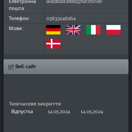
Електронна
waldbad.ilfeld@harztor.de
пошта:
Телефон :
03633146264
Мови :
Веб-сайт
Тимчасове закриття:
Відпустка
14.05.2024
14.05.2024