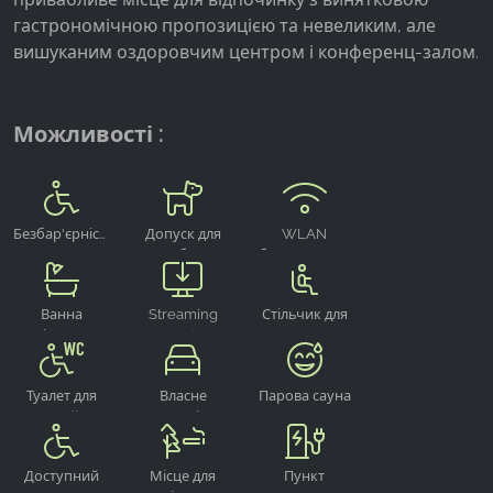
гастрономічною пропозицією та невеликим, але
Google Analytics
вишуканим оздоровчим центром і конференц-залом.
Name:
_ga, _gid, _gac_gb_
Можливості :
Provider:
Google LLC
Purpose:
Безбар'єрність
Допуск для
WLAN
Збір статистики про використання веб-сайту
собак
безкоштовно
Cookie duration:
24 години - 2 роки
Ванна
Streaming
Стільчик для
кімната
Sonstige
годування
дітей
Туалет для
Власне
Парова сауна
людей з
паркомісце
обмеженими
можливостями
Доступний
Місце для
Пункт