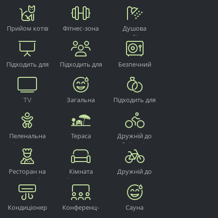
для
паління на
електронної
інвалідних
вулиці
зарядки
візків
Прийом котів
Фітнес-зона
Душова
кабіна
Підходить для
Підходить для
Безпечний
проведення
груп
заходів
TV
Загальна
Підходить для
сауна
проведення
весіль
Пеленальна
Тераса
Дружній до
кімната для
байкерів
немовлят
Ресторан на
Кімната
Дружній до
території
відпочинку
велосипедистів
готелю
Кондиціонер
Конференц-
Сауна
зал