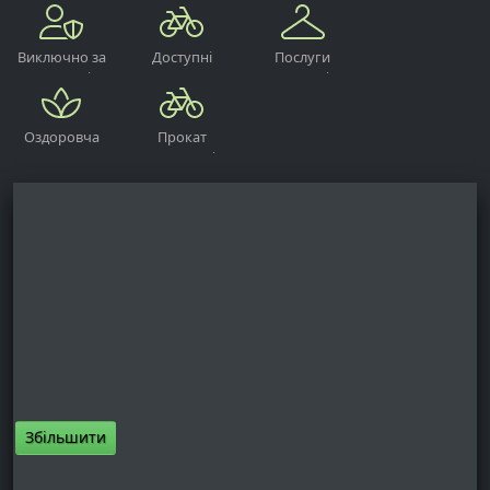
Виключно за
Доступні
Послуги
попереднім
велосипеди
пральні
замовленням
Оздоровча
Прокат
зона
велосипедів
Збільшити