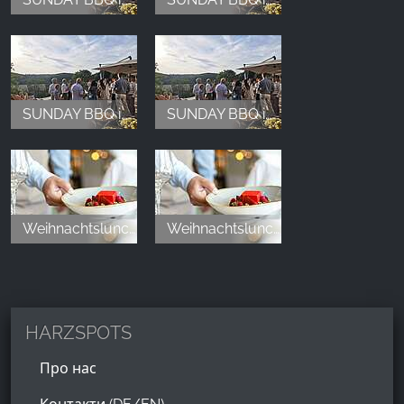
gemütliches, hochwertiges Hotel, welches ich bis ins
letzte Detail nur wärmstens empfehlen kann!
Dominic Wenkel
,
Jan 28, 2026
SUNDAY BBQ im Hotel & Spa Suiten FreiWerk
SUNDAY BBQ im Hotel & Spa Suiten FreiWerk
Wir hatten mit unseren kleinen Sohn einen
wunderschönen Aufenthalt im Kutscherhaus. Das
grosse Zimmer mit Fußbodenheizung und dem
Weihnachtslunch im Hotel & Spa Suiten FreiWerk
Weihnachtslunch im Hotel & Spa Suiten FreiWerk
abgetrennten Schlafbereich war für uns als Familie
die richtige Wahl. Das Frühstücksbuffet war top, es
hat uns an nichts gemangelt. Das Personal war
immer sehr freundlich. Die Möglichkeit unser E Auto
vor Ort zu laden war sehr gut. Wir haben unseren
HARZSPOTS
Kurzurlaub sehr genossen.
Про нас
Grit Haim
,