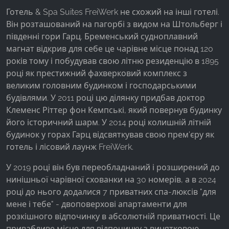
Facebook Pixel
Готель & Spa Suites FreiWerk не схожий на інші готелі.
Він розташований на пагорбі з видом на Штольберг і
Name:
південні гори Гарц. Бременський судноплавний
_fbp, fr, _fbq, fbq
магнат відкрив для себе це чарівне місце понад 120
Provider:
років тому і побудував свою літню резиденцію в 1895
Facebook Ireland Ltd.
році як престижний фахверковий комплекс з
великим головним будинком і господарськими
Purpose:
будівлями. У 2011 році цю ділянку придбав доктор
Вимірювання реклами та маркетинг
Клеменс Ріттер фон Кемпські, який повернув будинку
Cookie duration:
його історичний шарм. У 2014 році колишній літній
3 місяці - 1 рік
будинок у горах Гарц відсвяткував свою прем'єру як
готель і лісовий лаунж FreiWerk.
У 2019 році він був переобладнаний і розширений до
СТАТИСТИКА
нинішньої чарівної схованки на 30 номерів, а в 2024
Статистичні файли cookie збирають інформацію
році до нього додалися 7 приватних спа-люксів "для
анонімно. Ця інформація допомагає нам
мене і тебе" - двоповерхові апартаменти для
зрозуміти, як наші відвідувачі використовують
розкішного відпочинку в абсолютній приватності. Це
наш сайт.
привабливе місце для відпочинку з винятковою