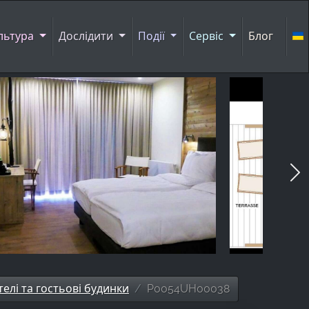
льтура
Дослідити
Події
Сервіс
Блог
телі та гостьові будинки
P0054UH00038