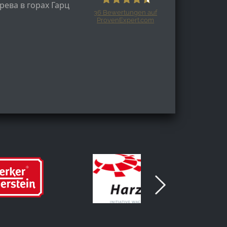
рева в горах Гарц
36
Bewertungen auf
ProvenExpert.com
Harzspots.com - Den neuen Harz
erleben