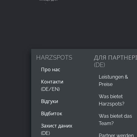
паління на
Name:
вулиці
_ga, _gid, _gac_gb_
Provider:
Google LLC
Purpose:
Збір статистики про використання
веб-сайту
HARZSPOTS
ДЛЯ ПАРТНЕР
(DE)
Cookie
Про нас
duration:
Leistungen &
24 години - 2 роки
Контакти
Preise
(DE/EN)
Was bietet
Відгуки
Harzspots?
Відбиток
Was bietet das
Team?
Захист даних
(DE)
Partner werden