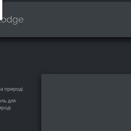
Lodge
на природі.
ель для
ироді