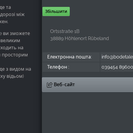
де та
Збільшити
вдорозі між
кен.
Ortsstraße 1B
e ви зможете
38889 Höhlenort Rübeland
 великим
виходить на
я просторим
Електронна пошта:
info@bodetal
Телефон :
039454 8960
де з видом на
ку відьом)
Веб-сайт