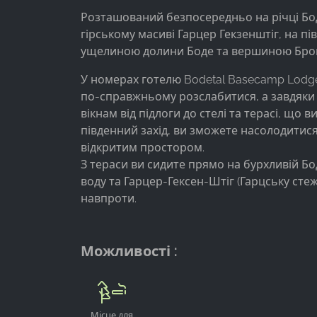
Provider:
Розташований безпосередньо на річці Бо
Facebook Ireland Ltd.
гірському масиві Гарцер Гекзенштіг, на пі
ущелиною долини Боде та вершиною Бро
Purpose:
Вимірювання реклами та
У номерах готелю Bodetal Basecamp Lodg
маркетинг
по-справжньому розслабитися, а завдяки
Cookie
вікнам від підлоги до стелі та терасі, що 
duration:
південний захід, ви зможете насолодитис
3 місяці - 1 рік
відкритим простором.
З тераси ви сидите прямо на бурхливій Бо
воду та Гарцер-Гексен-Штіг (Гарцську стеж
навпроти.
СТАТИСТИКА
Статистичні файли cookie збирають інформацію
анонімно. Ця інформація допомагає нам
Можливості :
зрозуміти, як наші відвідувачі використовують
наш сайт.
Google Analytics
Місце для