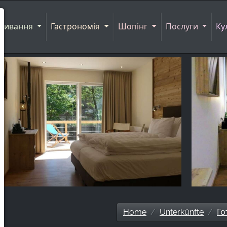
живання
Гастрономія
Шопінг
Послуги
Ку
Home
Unterkünfte
Го