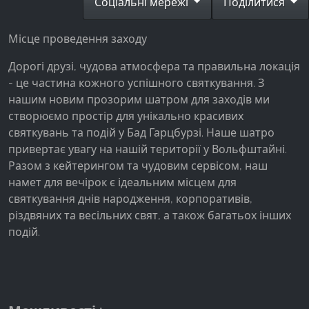
Соціальні мережі
Поділитися
Facebook Pixel
Місце проведення заходу
Name:
_fbp, fr, _fbq, fbq
Дорогі друзі, чудова атмосфера та правильна локація
Provider:
- це частина кожного успішного святкування. З
Facebook Ireland Ltd.
нашим новим прозорим шатром для заходів ми
створюємо простір для унікально красивих
Purpose:
святкувань та подій у Бад Гарцбурзі. Наше шатро
Вимірювання реклами та маркетинг
привертає увагу на нашій території у Вольфштайні.
Cookie duration:
Разом з кейтерингом та чудовим сервісом, наш
3 місяці - 1 рік
намет для вечірок є ідеальним місцем для
святкування днів народження, корпоративів,
різдвяних та весільних свят, а також багатьох інших
подій.
СТАТИСТИКА
Статистичні файли cookie збирають інформацію
анонімно. Ця інформація допомагає нам
зрозуміти, як наші відвідувачі використовують
наш сайт.