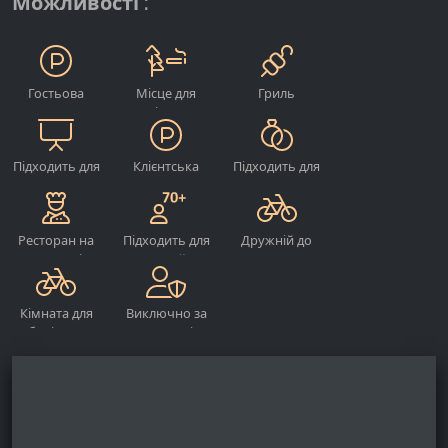
Можливості :
Google Analytics
Name:
Гостьова
Місце для
Гриль
_ga, _gid, _gac_gb_
автостоянка
паління на
вулиці
Provider:
Google LLC
Підходить для
Клієнтська
Підходить для
проведення
автостоянка
проведення
Purpose:
заходів
весіль
Збір статистики про використання веб-сайту
Ресторан на
Підходить для
Дружній до
Cookie duration:
території
людей
велосипедистів
24 години - 2 роки
готелю
похилого віку
Кімната для
Виключно за
зберігання
попереднім
велосипедів
замовленням