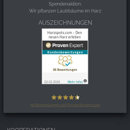
Spendenaktion:
Wir pflanzen Laubbäume im Harz
AUSZEICHNUNGEN
36
Bewertungen auf ProvenExpert.com
Harzspots.com - Den neuen Harz
erleben