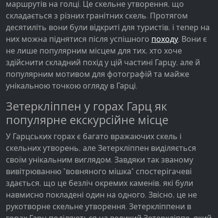
маршрутів на голці. Це скельне утворення, що
Facebook Pixel
складається з різних гранітних скель. Протягом
десятиліть вони були відкриті для туристів, і тепер на
Name:
них можна піднятися після успішного
походу
. Вони є
_fbp, fr, _fbq, fbq
не лише популярним місцем для тих, хто хоче
Provider:
здійснити складний похід у цій частині Гарцу, але й
Facebook Ireland Ltd.
популярним мотивом для фотографій та майже
унікальною точкою огляду в Гарці.
Purpose:
Вимірювання реклами та маркетинг
Зетеркліппен у горах Гарц як
Cookie duration:
популярне екскурсійне місце
3 місяці - 1 рік
У Гарцських горах є багато вражаючих скель і
скельних утворень, але Зетеркліппен виділяється
своїм унікальним виглядом. Завдяки так званому
СТАТИСТИКА
вивітрюванню "вовняного мішка" спостерігачеві
Статистичні файли cookie збирають інформацію
здається, що це безліч окремих каменів, які були
анонімно. Ця інформація допомагає нам
навмисно покладені один на одного. Звісно, це не
зрозуміти, як наші відвідувачі використовують
рукотворне скельне утворення. Зетеркліппени в
наш сайт.