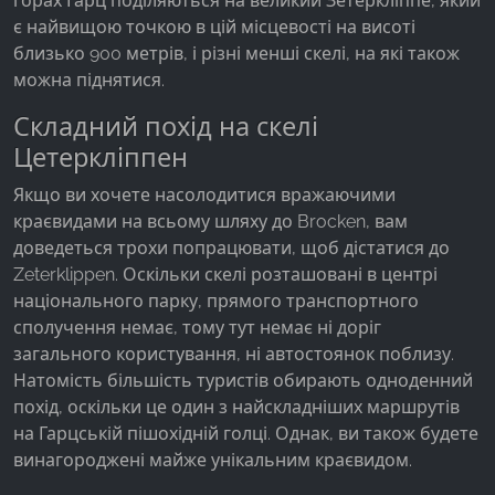
горах Гарц поділяються на великий Зетеркліппе, який
є найвищою точкою в цій місцевості на висоті
Google Analytics
близько 900 метрів, і різні менші скелі, на які також
можна піднятися.
Name:
_ga, _gid, _gac_gb_
Складний похід на скелі
Цетеркліппен
Provider:
Google LLC
Якщо ви хочете насолодитися вражаючими
Purpose:
краєвидами на всьому шляху до Brocken, вам
Збір статистики про використання веб-сайту
доведеться трохи попрацювати, щоб дістатися до
Zeterklippen. Оскільки скелі розташовані в центрі
Cookie duration:
національного парку, прямого транспортного
24 години - 2 роки
сполучення немає, тому тут немає ні доріг
загального користування, ні автостоянок поблизу.
Натомість більшість туристів обирають одноденний
похід, оскільки це один з найскладніших маршрутів
на Гарцській пішохідній голці. Однак, ви також будете
винагороджені майже унікальним краєвидом.