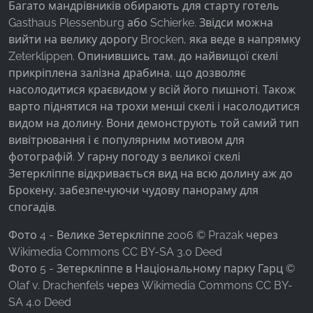
Багато мандрівників обирають для старту готель
Gasthaus Plessenburg або Schierke. Звідси можна
вийти на велику дорогу Brocken, яка веде в напрямку
Zeterklippen. Опинившись там, до найвищої скелі
прикріплена залізна драбина, що дозволяє
насолодитися краєвидом у всій його пишноті. Також
варто піднятися на трохи менші скелі і насолодитися
видом на долину. Вони демонструють той самий тип
вивітрювання і є популярним мотивом для
фотографій. У гарну погоду з великої скелі
Зетеркліппе відкривається вид на всю долину аж до
Брокену, забезпечуючи чудову панораму для
спогадів.
Фото 4 - Велике Зетеркліппе 2006 © Prazak через
Wikimedia Commons CC BY-SA 3.0 Deed
Фото 5 - Зетеркліппе в Національному парку Гарц ©
Olaf v. Drachenfels через Wikimedia Commons CC BY-
SA 4.0 Deed