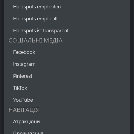
Harzspots empfehlen
Sarah P.
,
Aug 21, 2022
Harzspots empfiehlt
Harzspots ist transparent
Sehr süßer Laden, in den man viel Liebe zum Detail
СОЦІАЛЬНІ МЕДІА
gesteckt hat. Die Mitarbeiterinnen sind super
freundlich und das Angebot ist auch recht groß!
Facebook
Instagram
Pinterest
TikTok
YouTube
НАВІГАЦІЯ
Атракціони
Проживання