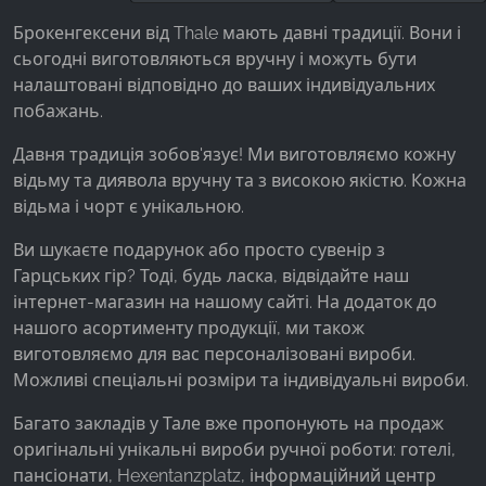
Facebook Pixel
Брокенгексени від Thale мають давні традиції. Вони і
сьогодні виготовляються вручну і можуть бути
Name:
налаштовані відповідно до ваших індивідуальних
_fbp, fr, _fbq, fbq
побажань.
Provider:
Facebook Ireland Ltd.
Давня традиція зобов'язує! Ми виготовляємо кожну
відьму та диявола вручну та з високою якістю. Кожна
Purpose:
відьма і чорт є унікальною.
Вимірювання реклами та маркетинг
Ви шукаєте подарунок або просто сувенір з
Cookie duration:
Гарцських гір? Тоді, будь ласка, відвідайте наш
3 місяці - 1 рік
інтернет-магазин на нашому сайті. На додаток до
нашого асортименту продукції, ми також
виготовляємо для вас персоналізовані вироби.
СТАТИСТИКА
Можливі спеціальні розміри та індивідуальні вироби.
Статистичні файли cookie збирають інформацію
Багато закладів у Тале вже пропонують на продаж
анонімно. Ця інформація допомагає нам
оригінальні унікальні вироби ручної роботи: готелі,
зрозуміти, як наші відвідувачі використовують
пансіонати, Hexentanzplatz, інформаційний центр
наш сайт.