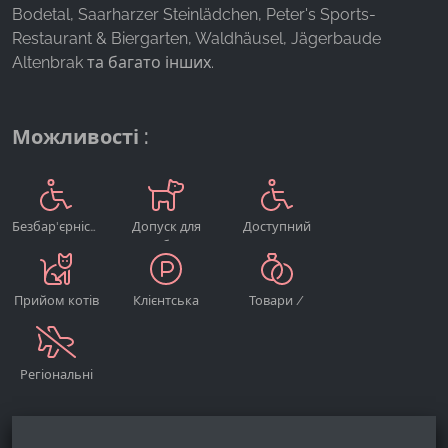
Bodetal, Saarharzer Steinlädchen, Peter's Sports-
Restaurant & Biergarten, Waldhäusel, Jägerbaude
Google Analytics
Altenbrak та багато інших.
Name:
_ga, _gid, _gac_gb_
Можливості :
Provider:
Google LLC
Purpose:
Збір статистики про використання веб-сайту
Безбар'єрність
Допуск для
Доступний
собак
для
Cookie duration:
інвалідних
24 години - 2 роки
візків
Прийом котів
Клієнтська
Товари /
автостоянка
Послуги для
весілля
Регіональні
продукти