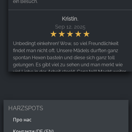
ein Besuch.
Kristin
,
Sep 12, 2025
Unbedingt einkehren! Wow, so viel Freundlichkeit
findet man nicht oft. Unsere Mädels durften ganz
spontan Hexen basteln und diese sich ganz toll
gelungen. Es gibt viel zu sehen und man merkt wie
viel Liebe in der Arbeit steckt. Ganz toll! Macht weiter
so! Herzliche Grüße.
Atiram Herren
,
Mar 8, 2024
HARZSPOTS
Про нас
Toller Laden mit tollen Mitarbeitern. Habe mir dort
eine Hexe nach meinem Geschmack bestellt und
Контакти (DE/EN)