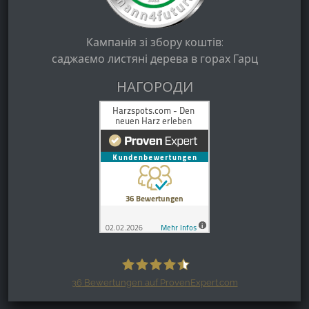
Кампанія зі збору коштів:
саджаємо листяні дерева в горах Гарц
НАГОРОДИ
36
Bewertungen auf ProvenExpert.com
Harzspots.com - Den neuen Harz