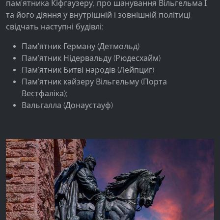
пам'ятника Кіфгаузеру, про шанування Вільгельма І
та його діяння у внутрішній і зовнішній політиці
Google Analytics
свідчать наступні будівлі:
Name:
Пам'ятник Герману (Детмольд)
_ga, _gid, _gac_gb_
Пам'ятник Нідервальду (Рюдесхайм)
Provider:
Пам'ятник Битві народів (Лейпциг)
Google LLC
Пам'ятник кайзеру Вільгельму (Порта
Вестфаліка);
Purpose:
Вальгалла (Донаустауф)
Збір статистики про використання веб-сайту
Cookie duration:
24 години - 2 роки