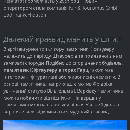
неплатоспроможність у 2013 році. Новим
оператором стала компанія Kur & Tourismus GmbH
Bad Frankenhausen.
Далекий краєвид манить у шпилі
З архітектурної точки зору пам'ятник Кіфгаузеру
належить до періоду Штауферів та пов'язаної з ним
замкової споруди. Подібно до споріднених будівель,
пам'ятник Кіфгаузеру в горах Гарц
також має
інтегровані фігуративні або живописні елементи. В
основі пам'ятника, наприклад, є мотив Фрідріха I,
увінчаний статуєю Вільгельма I. Верхівку пам'ятника
можна побачити від підніжжя. На вершину
пам'ятника можна піднятися пішки. У ясний день з
вершини вежі відкривається чудовий краєвид.