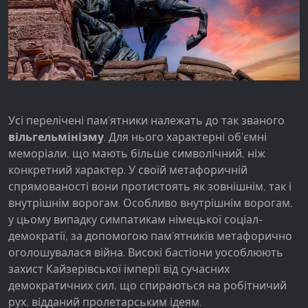
Усі перелічені пам'ятники належать до так званого
вільгельмінізму
. Для нього характерні об'ємні
меморіали, що мають більше символічний, ніж
конкретний характер. У своїй метафоричній
спрямованості вони протистоять як зовнішнім, так і
внутрішнім ворогам. Особливо внутрішнім ворогам,
у цьому випадку симпатикам німецької соціал-
демократії, за допомогою пам'ятників метафорично
оголошувалася війна. Високі бастіони уособлюють
захист Кайзерівської імперії від сучасних
демократичних сил, що спираються на робітничий
рух, відданий пролетарським ідеям.