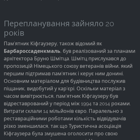
Перепланування зайняло 20
років
Пам'ятник Кіфгаузеру, також відомий як
Барбароссаденкмаль
, був реалізований за планами
архітектора Бруно Шмітца. Шмітц прислухався до
пропозицій Німецького союзу ветеранів війни, який
першим підтримав пам'ятник і керує ним донині.
Основним матеріалом для будівництва послужив
піщаник, видобутий у кар'єрі. Оскільки матеріал з
часом вивітрюється, пам'ятник Кіфгаузеру був
відреставрований у період між 1994 та 2014 роками.
Витрати склали 14 мільйонів євро. Паралельно з
реставраційними роботами кількість відвідувачів
різко зменшилася, так що Туристична асоціація
Кіфгаузера була змушена оголосити про свою