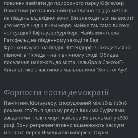
повинен завітати до природного парку Кіфгаузер.
Facebook Pixel
Пам'ятник розташований приблизно за 350 метрів
на південь від вхідної зони. Він знаходиться на висоті
Name:
_fbp, fr, _fbq, fbq
420 метрів над рівнем моря, майже так само високо,
як і сусідній Кіфгаузербургберг. Найближчі села -
Provider:
Ратсфельд на південному заході та Бад
Facebook Ireland Ltd.
Франкенгаузен на півдні. Зіттендорф знаходиться на
Purpose:
півночі, а Тілледа - на північному сході. Обидва
Вимірювання реклами та маркетинг
поселення належать до міста Кельбра в Саксонії-
Ангальт, яке є частиною мальовничої "Золотої Ауе".
Cookie duration:
3 місяці - 1 рік
Форпости проти демократії
Пам'ятник Кіфгаузеру, споруджений між 1892 і 1896
СТАТИСТИКА
роками, стоїть в одному ряду з іншими будівлями,
Статистичні файли cookie збирають інформацію
зведеними після смерті кайзера Вільгельма I у 1888
анонімно. Ця інформація допомагає нам
році. Вони репрезентативно вшановують заслуги
зрозуміти, як наші відвідувачі використовують
монарха перед Німецькою імперією. Окрім
наш сайт.