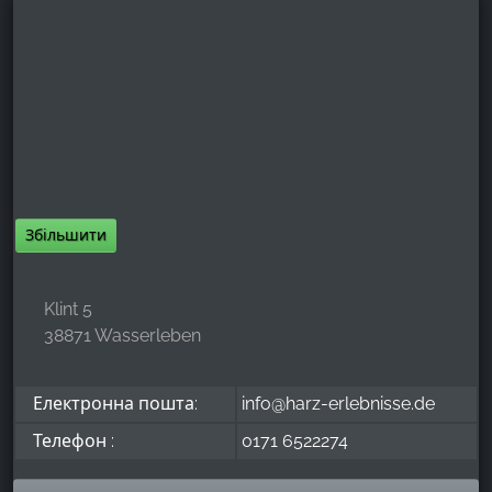
Google Analytics
Name:
_ga, _gid, _gac_gb_
Provider:
Google LLC
Purpose:
Збільшити
Збір статистики про використання веб-сайту
Cookie duration:
24 години - 2 роки
Klint 5
38871 Wasserleben
Електронна пошта:
info@harz-erlebnisse.de
Телефон :
0171 6522274