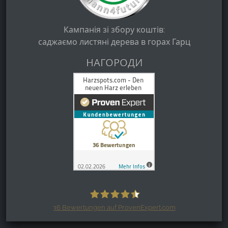
Кампанія зі збору коштів:
саджаємо листяні дерева в горах Гарц
НАГОРОДИ
36
Bewertungen auf ProvenExpert.com
Harzspots.com - Den neuen Harz