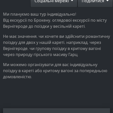
Соціальні мережі
Поділитися
Facebook Pixel
Ми плануємо ваш тур індивідуально!
Name:
Від екскурсії по Брокену, оглядової екскурсії по місту
_fbp, fr, _fbq, fbq
Вернігероде до поїздки у весільній кареті.
Provider:
Facebook Ireland Ltd.
Не має значення, чи хочете ви здійснити романтичну
поїздку для двох у нашій кареті, наприклад, через
Purpose:
Вернігероде, чи групову поїздку в критому вагоні
Вимірювання реклами та маркетинг
через природу гірського масиву Гарц.
Cookie duration:
Ми можемо організувати для вас індивідуальну
3 місяці - 1 рік
поїздку в кареті або критому вагоні за попередньою
домовленістю.
СТАТИСТИКА
Статистичні файли cookie збирають інформацію
анонімно. Ця інформація допомагає нам
зрозуміти, як наші відвідувачі використовують
наш сайт.