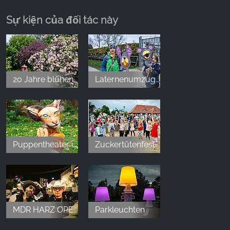
David Martin
,
Oct 7, 2025
Sự kiện của đối tác này
🌟🌟🌟🌟🌟 Ein echtes Highlight für Groß und
Klein! Der Miniaturpark „Kleiner Harz“ ist ein liebevoll
gestaltetes Juwel mitten im Harz. Die detailgetreuen
20 Jahre blühende Erinnerungen
Laternenumzug im Bürgerpark
Modelle der regionalen Sehenswürdigkeiten – vom
Schloss Wernigerode bis zur Rappbodetalsperre –
sind beeindruckend und mit viel Herzblut umgesetzt.
Besonders schön: Die Kombination aus Miniaturwelt
und Bürgerpark bietet ein abwechslungsreiches
Puppentheater im Bürgerpark "Wo sich Luchs und Hase Gute Nacht sagen"
Zuckertütenfest
Erlebnis für die ganze Familie. Die Wege sind
kinderwagenfreundlich, die Beschilderung informativ
und das Personal freundlich und hilfsbereit. Unser 3-
jähriges Kind war begeistert von den kleinen Zügen
und der großen Rutsche gleich nebenan – ein
perfekter Tagesausflug mit Lern- und Spaßfaktor!
MDR HARZ OPEN AIR
Parkleuchten
Ein Muss für alle, die den Harz lieben oder