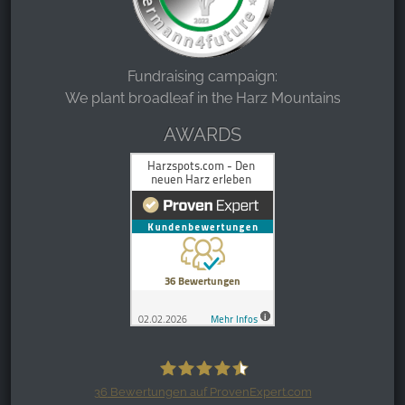
Fundraising campaign:
We plant broadleaf in the Harz Mountains
AWARDS
36
Bewertungen auf ProvenExpert.com