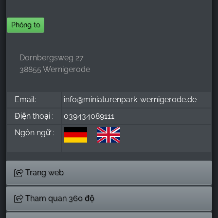
Phóng to
Dornbergsweg 27
38855 Wernigerode
Email:
info@miniaturenpark-wernigerode.de
Điện thoại :
039434089111
Ngôn ngữ :
Trang web
Tham quan 360 độ