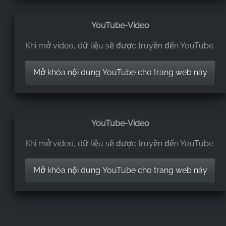
detailgetreue Nachbildung der Sehenswürdigkeiten
im Harz und mit viel Liebe gestaltet. Am auffälligsten
YouTube-Video
fan ich die Miniaturbäume und Pflanzen, die
hervorragend zu den einzelnen Objekten passen.
Khi mở video, dữ liệu sẽ được truyền đến YouTube.
Alles in allem eine wunderbare und gepflegte
Anlage.
Mở khóa nội dung YouTube cho trang web này
Eckhard Kracke
,
Oct 18, 2025
YouTube-Video
Wir waren begeistert. Viele Sehenswürdigkeiten aus
Khi mở video, dữ liệu sẽ được truyền đến YouTube.
dem schönen Harz sind dort in Miniaturen
wunderschön nachgebaut. Alles war sauber.es gibt
Mở khóa nội dung YouTube cho trang web này
einen Aussichtsturm und einen ganz kleinen aber
feinen Tierpark. Sehr schön für Kinder. Wunderbar
auch für einen Spaziergang