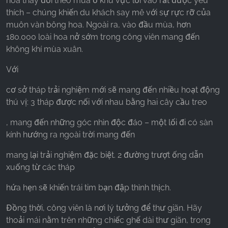
hoa thay đổi theo mùa ở khu vực lối vào rất được yêu
thích – chúng khiến du khách say mê với sự rực rỡ của
muôn vàn bông hoa. Ngoài ra, vào đầu mùa, hơn
180.000 loài hoa nở sớm trong công viên mang đến
không khí mùa xuân.
Với
cơ sở tháp trải nghiệm mới sẽ mang đến nhiều hoạt động
thú vị: 3 tháp được nối với nhau bằng hai cây cầu treo
, mang đến những góc nhìn độc đáo – một lối đi có sàn
kính hướng ra ngoài trời mang đến
mang lại trải nghiệm đặc biệt. 2 đường trượt ống dẫn
xuống từ các tháp
hứa hẹn sẽ khiến trái tim bạn đập thình thịch.
Đồng thời, công viên là nơi lý tưởng để thư giãn. Hãy
thoải mái nằm trên những chiếc ghế dài thư giãn, trong