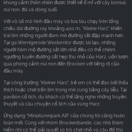
khung cảnh thiên nhiên được thiết kế tỉ mỉ với cây bonsai,
núi non, đá và dòng suối.
Với vô số mô hình đầu máy và toa tàu chạy trên tổng
chiều dài đường ray khoảng 400 m, “Kleine Harz” khiến
trái tim những người đam mê đường sắt đập mạnh hơn.
Tại ga Wernigerode Westerntor được tái tạo, những
người hâm mộ đường sắt lớn nhỏ đều có thể chiêm
ngưỡng tuyến đường sắt hẹp thu nhỏ của Harz, uốn lượn
qua phong cảnh núi non đến Brocken với tiếng rít của
đầu máy.
Tại công trường “Kleiner Harz”, trẻ em có thể đào bới thỏa
thích hoặc chơi trốn tìm trong mê cung bằng cây liễu. Tại
pavilion cổ tích, du khách có thể lắng nghe những truyền
thuyết và câu chuyện cổ tích của vùng Harz.
Ứng dụng "Miniaturenpark AR" của chúng tôi cũng hoàn
toàn mới. Cùng với nhóm Brockenbande, các nhà thám
hiểm nhí có thể giải quyết 10 trò chơi nhỏ và câu đố thú