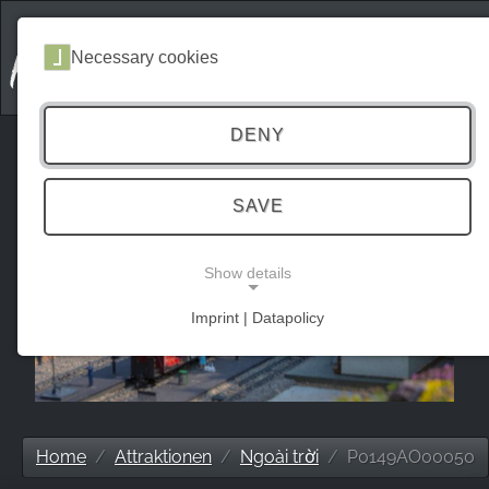
Necessary cookies
DENY
SAVE
Show details
Imprint | Datapolicy
NECESSARY COOKIES
Home
Attraktionen
Ngoài trời
P0149AO00050