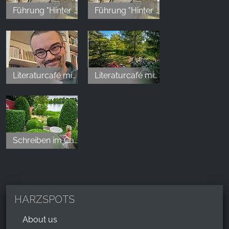
Zusatzkosten, zum Beispiel für die Murmelbahn
Führung "Hinter den Kulissen im Kleinen Harz" (4)
Führung "Hinter den Kulissen im Kleinen Harz" (5)
oder für das Futter im Tiergehege liegen bei 1-2€.
Allerdings muss Münzgeld mitgebracht werden! Mit
Scheinen bist Du aufgeschmissen, 1€ und 2€
Münzen sollten in ausreichender Anzahl mitgeführt
werden! Es gibt mindestens zwei Wasserspielplätze,
Literaturcafé mit Carsten Kiehne
Literaturcafé mit Dr. Jana Kittelmann
also achtet auf Wechselkleidung oder zumindest
Handtücher. Bollerwagen können am Eingang
ausgeliehen werden, sehr praktisch. Wir haben nur
ca. die Hälfte des Geländes erkunden können, daher
kann ich zu den nicht besuchten Plätzen
Schreiben im Garten (5)
logischerweise nichts sagen. Definitiv, sollten wir
nochmal in die Gegend kommen, ein Muss für die
Kinderbespaßung. Lieben Gruß Sven
HARZSPOTS
About us