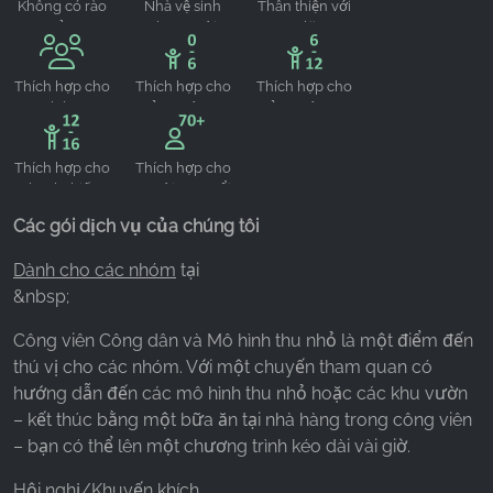
Không có rào
Nhà vệ sinh
Thân thiện với
cản
cho người
xe lăn
khuyết tật
Thích hợp cho
Thích hợp cho
Thích hợp cho
nhóm
trẻ em từ 0-6
trẻ em từ 6-12
tuổi
tuổi
Thích hợp cho
Thích hợp cho
thanh thiếu
người cao tuổi
niên từ 12-16
Các gói dịch vụ của chúng tôi
tuổi
Dành cho các nhóm
tại
&nbsp;
Công viên Công dân và Mô hình thu nhỏ là một điểm đến
thú vị cho các nhóm. Với một chuyến tham quan có
hướng dẫn đến các mô hình thu nhỏ hoặc các khu vườn
– kết thúc bằng một bữa ăn tại nhà hàng trong công viên
– bạn có thể lên một chương trình kéo dài vài giờ.
Hội nghị/Khuyến khích