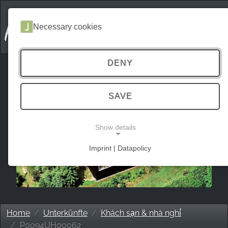
Necessary cookies
DENY
SAVE
Show details
Imprint | Datapolicy
NECESSARY COOKIES
Home
Unterkünfte
Khách sạn & nhà nghỉ
P0094UH00062