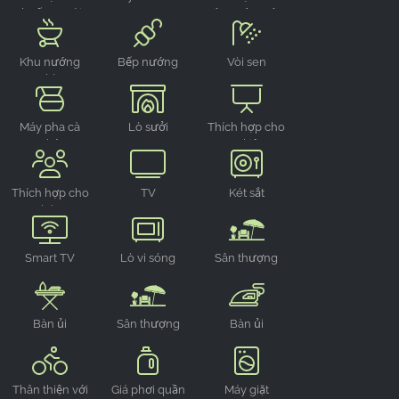
thuốc ngoài
sân vườn/sân
trời
thượng
Khu nướng
Bếp nướng
Vòi sen
thịt
Máy pha cà
Lò sưởi
Thích hợp cho
phê
sự kiện
Thích hợp cho
TV
Két sắt
nhóm
Smart TV
Lò vi sóng
Sân thượng
Bàn ủi
Sân thượng
Bàn ủi
Thân thiện với
Giá phơi quần
Máy giặt