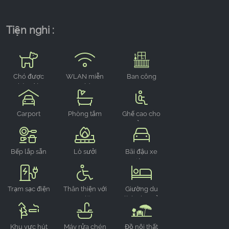
Tiện nghi :
Chó được
WLAN miễn
Ban công
chào đón
phí
Carport
Phòng tắm
Ghế cao cho
trẻ em
Bếp lắp sẵn
Lò sưởi
Bãi đậu xe
riêng
Trạm sạc điện
Thân thiện với
Giường du
xe lăn
lịch cho trẻ
em
Khu vực hút
Máy rửa chén
Đồ nội thất