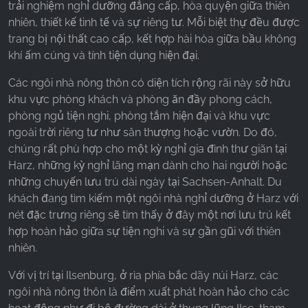
trải nghiệm nghỉ dưỡng đẳng cấp, hòa quyện giữa thiên
nhiên, thiết kế tinh tế và sự riêng tư. Mỗi biệt thự đều được
trang bị nội thất cao cấp, kết hợp hài hòa giữa bầu không
khí ấm cúng và tính tiện dụng hiện đại.
Các ngôi nhà nông thôn có diện tích rộng rãi này sở hữu
khu vực phòng khách và phòng ăn đầy phong cách,
phòng ngủ tiện nghi, phòng tắm hiện đại và khu vực
ngoài trời riêng tư như sân thượng hoặc vườn. Do đó,
chúng rất phù hợp cho một kỳ nghỉ gia đình thư giãn tại
Harz, những kỳ nghỉ lãng mạn dành cho hai người hoặc
những chuyến lưu trú dài ngày tại Sachsen-Anhalt. Du
khách đang tìm kiếm một ngôi nhà nghỉ dưỡng ở Harz với
nét đặc trưng riêng sẽ tìm thấy ở đây một nơi lưu trú kết
hợp hoàn hảo giữa sự tiện nghi và sự gần gũi với thiên
nhiên.
Với vị trí tại Ilsenburg, ở rìa phía bắc dãy núi Harz, các
ngôi nhà nông thôn là điểm xuất phát hoàn hảo cho các