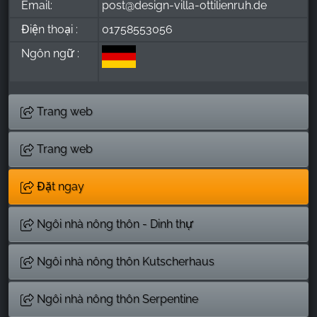
Email:
post@design-villa-ottilienruh.de
Điện thoại :
01758553056
Ngôn ngữ :
Trang web
Trang web
Đặt ngay
Ngôi nhà nông thôn - Dinh thự
Ngôi nhà nông thôn Kutscherhaus
Ngôi nhà nông thôn Serpentine