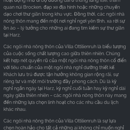
hoạt động như đi bộ đường dài ở thung lũng Ilse, tham
quan núi Brocken, đạp xe địa hình hoặc những chuyến
dạo chơi thư giãn trong khu vực. Đồng thời, các ngôi nhà
nông thôn mang đến một nơi nghỉ ngơi yên tĩnh, xa rời sự
ồn ào – lý tưởng cho những ai đang tìm kiếm sự thư giãn
tại Harz.
Các ngôi nhà nông thôn của Villa Ottilienruh là biểu tượng
của cuộc sống chất lượng cao giữa thiên nhiên. Chúng
kết hợp nét quyến rũ của một ngôi nhà nông thôn cổ điển
với tiêu chuẩn của một ngôi nhà nghỉ dưỡng thiết kế.
Khách lưu trú được tận hưởng không gian rộng rãi, sự
riêng tư và một môi trường đầy phong cách. Dù là kỳ
nghỉ ngắn ngày tại Harz, kỳ nghỉ cuối tuần hay kỳ nghỉ dài
ngày giữa thiên nhiên – các ngôi nhà nông thôn này mang
đến những lựa chọn linh hoạt cho các nhu cầu du lịch
khác nhau.
Các ngôi nhà nông thôn của Villa Ottilienruh là sự lựa
chọn hoàn hảo cho tất cả những ai không chỉ muốn nghỉ