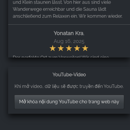
und Klein staunen lässt. Von hier aus sind viele
Wanderwege erreichbar und die Sauna lädt
anschließend zum Relaxen ein. Wir kommen wieder.
Yonatan Kra
,
Aug 16, 2025
Der perfekte Ort zum Verweilen! Wir sind eine
sechsköpfige Familie und hatten ein wunderschönes
Landhaus, in dem wir alle reichlich Platz hatten. Die
YouTube-Video
gesamte Ausstattung der Wohnung ist durchdacht,
top gepflegt und von hoher Qualität.
Khi mở video, dữ liệu sẽ được truyền đến YouTube.
Waschmaschine, Küche, Badezimmer – alles war
neu und besser als zu Hause! Die Lage ist ideal: nur
Mở khóa nội dung YouTube cho trang web này
5 Gehminuten von Waldwegen, 5 km von
Wasserfällen und eine kurze Autofahrt von den
schönsten Sehenswürdigkeiten der Region entfernt.
Ich persönlich bin dort jeden Tag gelaufen, jeden