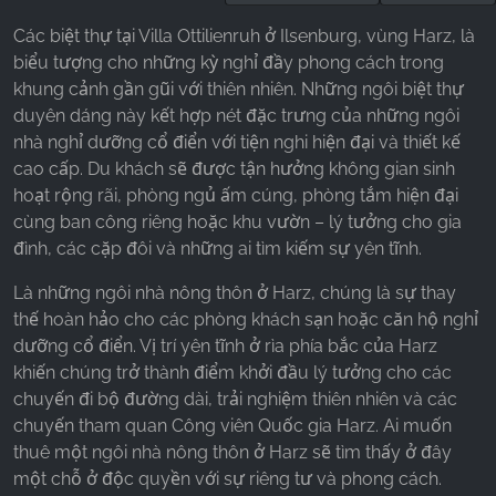
Các biệt thự tại Villa Ottilienruh ở Ilsenburg, vùng Harz, là
biểu tượng cho những kỳ nghỉ đầy phong cách trong
khung cảnh gần gũi với thiên nhiên. Những ngôi biệt thự
duyên dáng này kết hợp nét đặc trưng của những ngôi
nhà nghỉ dưỡng cổ điển với tiện nghi hiện đại và thiết kế
cao cấp. Du khách sẽ được tận hưởng không gian sinh
hoạt rộng rãi, phòng ngủ ấm cúng, phòng tắm hiện đại
cùng ban công riêng hoặc khu vườn – lý tưởng cho gia
đình, các cặp đôi và những ai tìm kiếm sự yên tĩnh.
Là những ngôi nhà nông thôn ở Harz, chúng là sự thay
thế hoàn hảo cho các phòng khách sạn hoặc căn hộ nghỉ
dưỡng cổ điển. Vị trí yên tĩnh ở rìa phía bắc của Harz
khiến chúng trở thành điểm khởi đầu lý tưởng cho các
chuyến đi bộ đường dài, trải nghiệm thiên nhiên và các
chuyến tham quan Công viên Quốc gia Harz. Ai muốn
thuê một ngôi nhà nông thôn ở Harz sẽ tìm thấy ở đây
một chỗ ở độc quyền với sự riêng tư và phong cách.