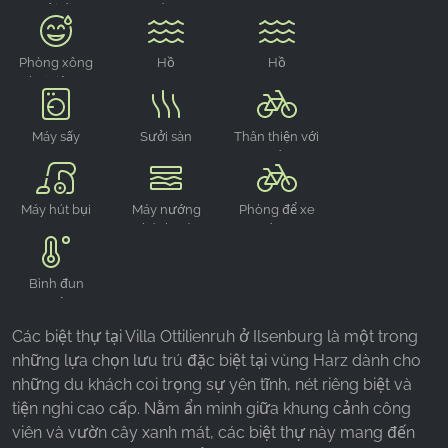
người đi xe
áo
máy
Phòng xông
Hồ
Hồ
hơi riêng
Máy sấy
Sưởi sàn
Thân thiện với
xe đạp
Máy hút bụi
Máy nướng
Phòng để xe
bánh mì
đạp
Bình đun
nước
Các biệt thự tại Villa Ottilienruh ở Ilsenburg là một trong
những lựa chọn lưu trú đặc biệt tại vùng Harz dành cho
những du khách coi trọng sự yên tĩnh, nét riêng biệt và
tiện nghi cao cấp. Nằm ẩn mình giữa khung cảnh công
viên và vườn cây xanh mát, các biệt thự này mang đến