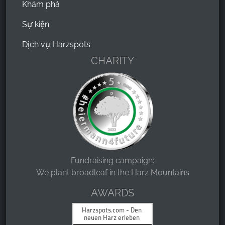
Khám phá
Sự kiện
Dịch vụ Harzspots
CHARITY
Fundraising campaign:
We plant broadleaf in the Harz Mountains
AWARDS