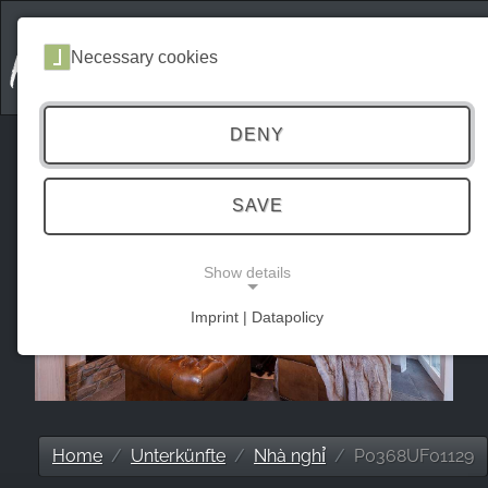
Necessary cookies
DENY
SAVE
Show details
Imprint | Datapolicy
NECESSARY COOKIES
Home
Unterkünfte
Nhà nghỉ
P0368UF01129