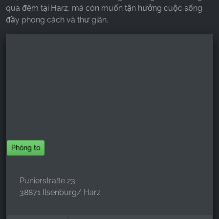
qua đêm tại Harz, mà còn muốn tận hưởng cuộc sống
đầy phong cách và thư giãn.
Phóng to
Punierstraße 23
38871 Ilsenburg/ Harz