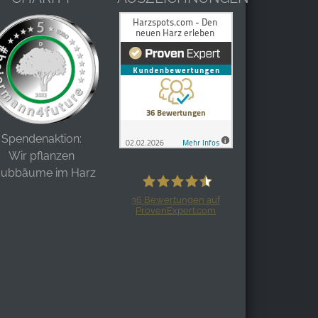
Spendenaktion:
Wir pflanzen
aubbäume im Harz
36
Bewertungen auf
ProvenExpert.com
Harzspots.com - Den neuen Harz
erleben