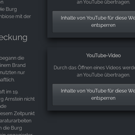
on
an YouTube übertragen.
Die Burg
mbiose mit der
Inhalte von YouTube für diese We
entsperren
eckung
YouTube-Video
 begann die
 einem Brand
Durch das Öffnen eines Videos werd
nutzten nur
an YouTube übertragen.
ftlich.
Inhalte von YouTube für diese We
ft im 19.
entsperren
g Arnstein nicht
nde
iesem Zeitpunkt
paraturarbeiten
m die Burg