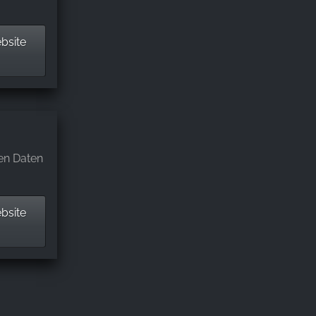
bsite
en Daten
bsite