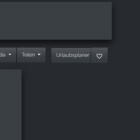
dia
Teilen
Urlaubsplaner
♡