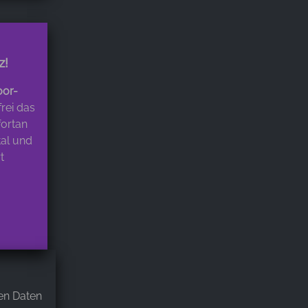
z!
or-
rei das
fortan
tal und
t
en Daten