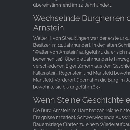
übereinstimmend im 12. Jahrhundert.
Anbieter:
Facebook Ireland Ltd.
Wechselnde Burgherren d
Zweck:
Arnstein
Werbemessung und Marketing
Walter II. von Streußlingen war der erste urk
Cookie
Besitzer im 12. Jahrhundert. In den alten Schrift
Laufzeit:
"Walter von Arnstein" aufgeführt, da er sich 
3 Monate - 1 Jahr
benennen ließ. Über die Jahrhunderte hinweg
verschiedenen Eigentümern aus den Geschle
Falkenstein, Regenstein und Mansfeld bewohnt
STATISTIK
Mansfeld-Vorderort übernahm die Burg im J
Statistik Cookies erfassen Informationen anonym.
bewohnte sie bis ungefähr 1637.
Diese Informationen helfen uns zu verstehen, wie
Wenn Steine Geschichte e
unsere Besucher unsere Website nutzen.
Die Burg Arnstein im Harz hat zahlreiche hist
Google Analytics
Ereignisse miterlebt. Schwerwiegende Auswi
Name:
Bauernkriege führten zu einem Wiederaufba
_ga, _gid, _gac_gb_