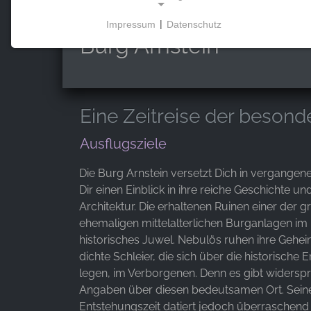
Impressum
|
Datenschutz
NOTWENDIGE COOKIES
Burg Arnstein
Diese Cookies ermöglichen grundlegende
Funktionen und sind für die Nutzung der Website
erforderlich.
Eine Zeitreise der besond
Ausflugsziele
MARKETING
Marketing Cookies werden von Drittanbietern
Die Burg Arnstein versetzt Dich in vergangene
verwendet, um personalisierte Werbung
Dir einen Einblick in ihre reiche Geschichte u
anzuzeigen. Sie tun dies, indem sie Besucher über
Architektur. Die erhaltenen Ruinen einer der g
Websites hinweg verfolgen.
ehemaligen mittelalterlichen Burganlagen im 
historisches Juwel. Nebulös ruhen ihre Gehei
Facebook Pixel
dichte Schleier, die sich über die historische 
legen, im Verborgenen. Denn es gibt widersp
Name:
Angaben über diesen bedeutsamen Ort. Sein
_fbp, fr, _fbq, fbq
Entstehungszeit datiert jedoch überraschend