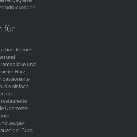
ein engagierter
beeindruckenden
 für
suchen, können
ten und
oramablicke und
uine im Harz
r passionierte
, die einfach
den und
restaurierte
ie Überreste
iner
 und zeugen
aßen der Burg.