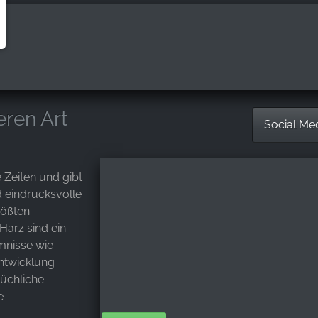
eren Art
Social Me
 Zeiten und gibt
nd eindrucksvolle
rößten
Harz sind ein
mnisse wie
Entwicklung
rüchliche
e