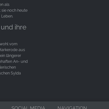
en als
t sie noch heute
 Leben.
 und ihre
sowohl vom
 Harkerode aus
ein längerer
mhaften An- und
lerischen
schen Sylda
SOCIAL MEDIA
NAVIGATION