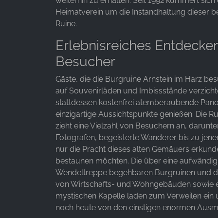
weiterhin zu erhalten. Seit 1992 kümmert sich 
Heimatverein um die Instandhaltung dieser 
Ruine.
Erlebnisreiches Entdecken
Besucher
Gäste, die die Burgruine Arnstein im Harz be
auf Souvenirläden und Imbissstände verzich
stattdessen kostenfrei atemberaubende Pan
einzigartige Aussichtspunkte genießen. Die R
zieht eine Vielzahl von Besuchern an, darunte
Fotografen, begeisterte Wanderer bis zu jenen
nur die Pracht dieses alten Gemäuers erkun
bestaunen möchten. Die über eine aufwändig 
Wendeltreppe begehbaren Burgruinen und d
von Wirtschafts- und Wohngebäuden sowie e
mystischen Kapelle laden zum Verweilen ein
noch heute von den einstigen enormen Ausm