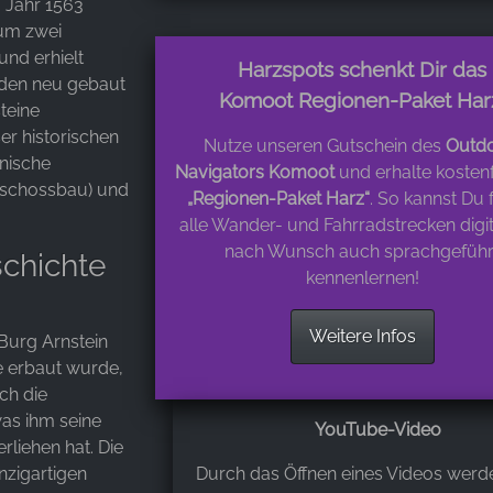
 Jahr 1563
 um zwei
nd erhielt
Harzspots schenkt Dir das
rden neu gebaut
Komoot Regionen-Paket Har
teine
er historischen
Nutze unseren Gutschein des
Outdo
anische
Navigators Komoot
und erhalte kostenf
eschossbau) und
„Regionen-Paket Harz“
. So kannst Du 
alle Wander- und Fahrradstrecken digi
nach Wunsch auch sprachgeführ
eschichte
kennenlernen!
Weitere Infos
Burg Arnstein
e erbaut wurde,
ch die
as ihm seine
YouTube-Video
rliehen hat. Die
nzigartigen
Durch das Öffnen eines Videos werd