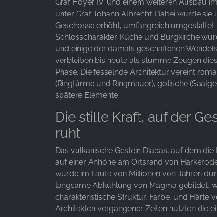
Graf Hoyer IV. und einem weiteren Ausbau im
unter Graf Johann Albrecht. Dabei wurde sie
Anbieter:
Geschosse erhöht, umfangreich umgestaltet u
Google LLC
Schlosscharakter. Küche und Burgkirche wu
Zweck:
und einige der damals geschaffenen Wendels
Erhebung von Statistiken zur
verbleiben bis heute als stumme Zeugen dies
Website-Nutzung
Phase. Die fesselnde Architektur vereint rom
(Ringtürme und Ringmauer), gotische (Saalg
Cookie
spätere Elemente.
Laufzeit:
24 Stunden - 2 Jahre
Die stille Kraft, auf der G
ruht
EXTERNE MEDIEN
Das vulkanische Gestein Diabas, auf dem die 
Um Inhalte von Videoplattformen und Social Media
auf einer Anhöhe am Ortsrand von Harkerod
Plattformen anzeigen zu können, werden von
wurde im Laufe von Millionen von Jahren dur
diesen externen Medien Cookies gesetzt.
langsame Abkühlung von Magma gebildet, w
charakteristische Struktur, Farbe, und Härte ve
YouTube
Architekten vergangener Zeiten nutzten die ei