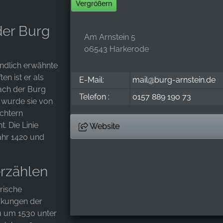
Vergrößern
er Burg
Am Arnstein 5
06543 Harkerode
undlich erwähnte
en ist er als
E-Mail:
mail@burg-arnstein.de
nach der Burg
Telefon :
0157 889 190 73
 wurde sie von
chtern
. Die Linie
Website
ahr 1420 und
rzählen
orische
rkungen der
u um 1530 unter